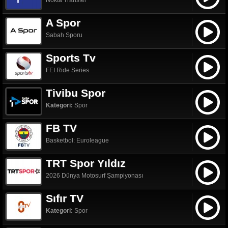
Nokta Transfer
A Spor
Sabah Sporu
Sports Tv
FEI Ride Series
Tivibu Spor
Kategori:
Spor
FB TV
Basketbol: Euroleague
TRT Spor Yıldız
2026 Dünya Motosurf Şampiyonası
Sıfır TV
Kategori:
Spor