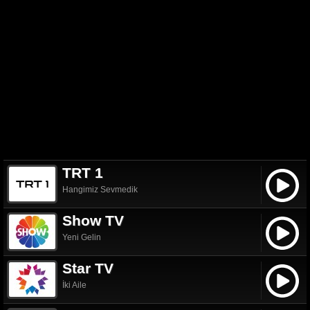
TRT 1
Hangimiz Sevmedik
Show TV
Yeni Gelin
Star TV
İki Aile