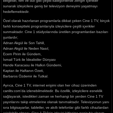
belgesel, film ve dizi gibi çeşitli kategorilerde zengin içerikler
sunarak izleyicilere geniş bir televizyon deneyimi yaşatmayı
hedeflemektedir.
Özel olarak hazırlanan programlarla dikkat çeken Cine 1 TV, birçok
farklı konseptteki programlarıyla izleyicilere çeşitli içerikler
sunmaktadır. Cine 1 stüdyolarında üretilen programlardan bazıları
şunlardır;
Adnan Akgül ile Son Tahlil,
Adnan Akgül ile Neden Nasıl,
Ecem Pirim ile Gündem,
İsmail Türk ile İdealistler Dünyası
Hande Karacasu ile Halkın Gündemi,
Kaptan ile Haftanın Özeti,
Barbaros Özdemir ile Tutkal.
Ayrıca, Cine 1 TV, internet erişimi olan her cihaz üzerinden
canlitv.com'da izlenebilmektedir. Bu özellik, izleyicilere esneklik
sağlayarak, istedikleri zaman ve herhangi bir yerden Cine 1 TV
yayınlarını takip etmelerine olanak tanımaktadır. Televizyonun yanı
sıra bilgisayarlar, tabletler, ve akıllı telefonlar gibi farklı cihazlardan