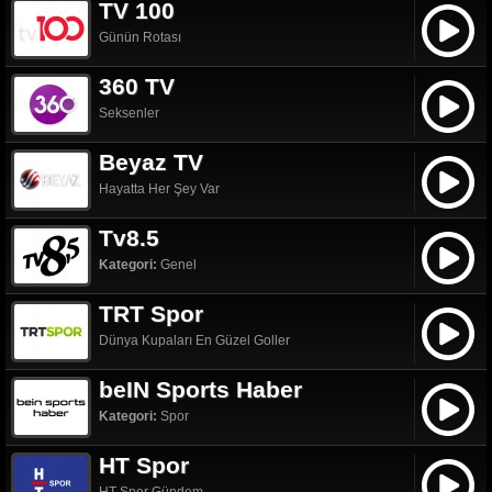
TV 100
Günün Rotası
360 TV
Seksenler
Beyaz TV
Hayatta Her Şey Var
Tv8.5
Kategori:
Genel
TRT Spor
Dünya Kupaları En Güzel Goller
beIN Sports Haber
Kategori:
Spor
HT Spor