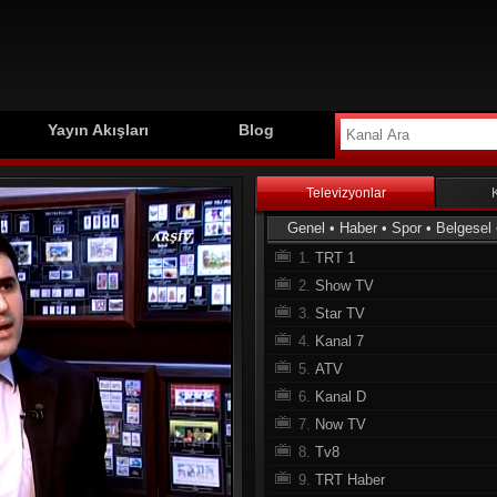
Yayın Akışları
Blog
Televizyonlar
Genel
•
Haber
•
Spor
•
Belgesel
1.
TRT 1
2.
Show TV
3.
Star TV
4.
Kanal 7
5.
ATV
6.
Kanal D
7.
Now TV
8.
Tv8
9.
TRT Haber