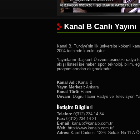
Kanal B Canlı Yayını
Kanal B, Türkiye'nin ilk üniversite kökenli kan
2004 tarihinde kurulmuştur.
Yayınlarını Başkent Üniversitesindeki radyo-
akışı listesi ise haber, spor, teknoloj, bilim, e
programlarından oluşmaktadır.
Kanal Adı:
Kanal B
Yayın Merkezi:
Ankara
Kanal Türü:
Haber
Ünvanı:
Doğru Haber Radyo ve Televizyon Yay
İletişim Bilgileri
Telefon:
0(312) 234 14 34
Fax:
0(312) 234 14 21
E-mail:
kanalb@kanalb.com.tr
Web:
http://www.kanalb.com.tr/
Adres:
Kabil Caddesi 1326. Sokak No:11 A.