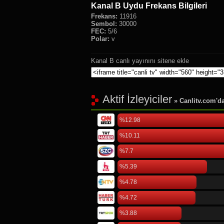
Kanal B Uydu Frekans Bilgileri
Frekans:
11916
Sembol:
30000
FEC:
5/6
Polar:
v
Kanal B canlı yayınını sitene ekle
Aktif İzleyiciler
» Canlitv.com'da 
%12.98
%10.11
%7.7
%5.39
%4.78
%4.72
%3.88