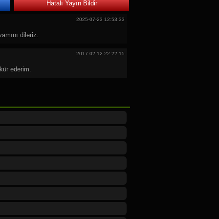
Hatalı Yayın Bildir
2025-07-23 12:53:33
mını dileriz.
2017-02-12 22:22:15
kkür ederim.
2017-01-04 13:40:40
ya masrafları ile ilgili geri ödemeleri için
r verdik hala tüketici mahkemelerinden
.
2016-04-21 23:08:14
yapımlarını yayımlarken bu kanalın türkü
mlamasının yanlış olduğunu gösteriyor. Bu
sin lütfen.
2010-06-19 21:58:02
arına direk diyabakıra gitiyorlar bunu türk
 kanalb e tüm elemanlarına selam sizlere
ediyorum