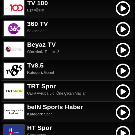
TV 100
Eşit Ağırlık
360 TV
Seksenler
Beyaz TV
Görevimiz Tehlike 3
Tv8.5
Kategori:
Genel
TRT Spor
UEFA Avrupa Ligi Öne Çıkan Maçlar
beIN Sports Haber
Kategori:
Spor
HT Spor