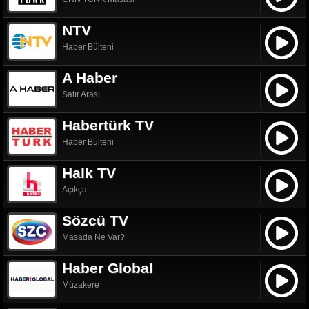
NTV
Haber Bülteni
A Haber
Satır Arası
Habertürk TV
Haber Bülteni
Halk TV
Açıkça
Sözcü TV
Masada Ne Var?
Haber Global
Müzakere