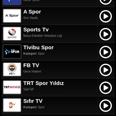
Gece Yarısı
A Spor
Son Sayfa
Sports Tv
İtalya Erkekler Voleybol Ligi
Tivibu Spor
Kategori:
Spor
FB TV
Gece Haberi
TRT Spor Yıldız
Sail GP
Sıfır TV
Kategori:
Spor