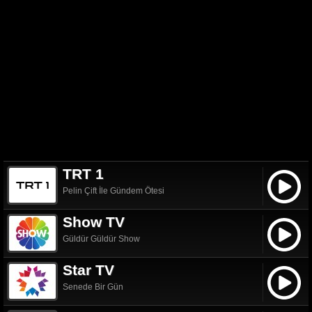
TRT 1
Pelin Çift İle Gündem Ötesi
Show TV
Güldür Güldür Show
Star TV
Senede Bir Gün