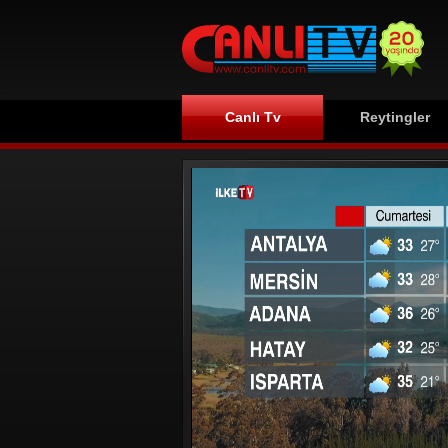
Canlı Tv
Reytingler