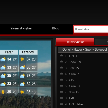
Yayın Akışları
Blog
Televizyonlar
Genel
•
Haber
•
Spor
•
Belgesel
1.
TRT 1
2.
Show TV
3.
Star TV
4.
Kanal 7
5.
ATV
6.
Kanal D
7.
Now TV
8.
Tv8
9.
TRT Haber