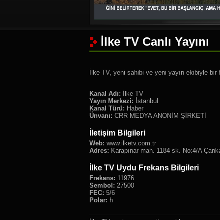
İlke TV Canlı Yayını
İlke TV, yeni sahibi ve yeni yayın ekibiyle bir 
Kanal Adı:
İlke TV
Yayın Merkezi:
İstanbul
Kanal Türü:
Haber
Ünvanı:
CRR MEDYA ANONİM ŞİRKETİ
İletişim Bilgileri
Web:
www.ilketv.com.tr
Adres:
Karapınar mah. 1184 sk. No:4/A Çank
İlke TV Uydu Frekans Bilgileri
Frekans:
11976
Sembol:
27500
FEC:
5/6
Polar:
h