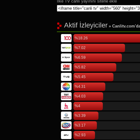
İlke TV canlı yayınını sitene ekle
Aktif İzleyiciler
» Canlitv.com'da 
%18.26
%7.02
%6.59
%5.82
%5.45
%4.31
%4.03
%4
%3.39
%3.17
%2.93