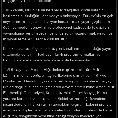
değiştirmeyi hedeflemektedir.
Tivi 6 kanalı, Milli birlik ve beraberlik duyguları içinde vatanın
bölünmez bütünlüğünü önemseyen anlayışıyla; Türkiye'nin en çok
seyredilen, konuşulan televizyon kanalı olmak, yayın çizgisinden
ödün vermeden deneyimli ve profesyonel kadrosuyla televizyon
yayıncılığına yeni, heyecan verici bir soluk kazandırmak vizyon ve
misyonu temelleri üzerine kurulmuştur.
Birçok ulusal ve bölgesel televizyon kanallarının bulunduğu yayın
ortamında deneyimli kadrosu, farklı program formatları ve
birbirinden özel konuklarıyla izleyicisiyle buluşmaktadır.
TİVİ 6, Yayın ve Meslek Etiği ilkelerini gözeterek Türk Milli
Eğitiminin temel görüş, amaç ve ilkelerine uymaktadır. Türkiye
Cumhuriyeti Devletinin yasalarla belirlemiş olduğu kriterler ve yayın
ilkeleri doğrultusunda çalışmalarını devam ettiren kanal amacı Milli
Egemenliği, Cumhuriyeti, Kamu düzenini, Genel Asayişi, Kamu
yararını korumak ve kollamaktır. Şiddet ve zorbalığı özendirici,
insani değerleri incitici yayın yapmaktan kaçınan ilkelerini prensip
edinmektir. Kişiler ve kuruluşları eleştiri sınırlarının ötesinde küçük
düşüren, aşağılayan veya iftira niteliği taşıyan ifadelere yer