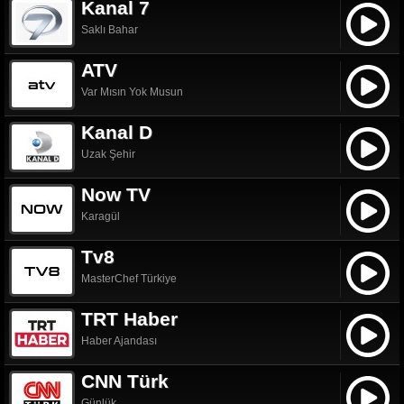
Kanal 7
Saklı Bahar
ATV
Var Mısın Yok Musun
Kanal D
Uzak Şehir
Now TV
Karagül
Tv8
MasterChef Türkiye
TRT Haber
Haber Ajandası
CNN Türk
Günlük