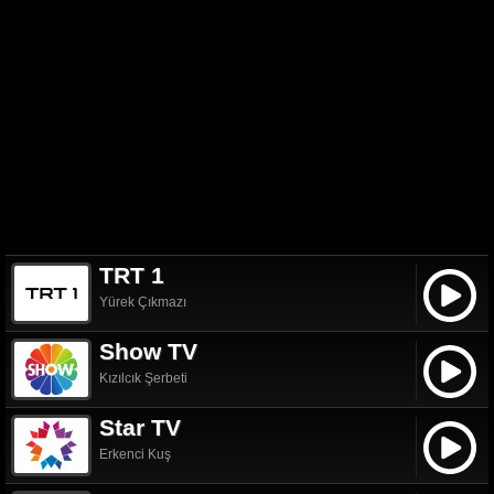
TRT 1
Yürek Çıkmazı
Show TV
Kızılcık Şerbeti
Star TV
Erkenci Kuş