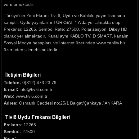
vermemektedir.
Türkiye'nin Yeni Ekranı Tivi 6, Uydu ve Kablolu yayın lisansına
sahiptir. Uydu yayınlarını TÜRKSAT 4 A'da yer almakta olup
Frekansı; 12265, Sembol Rate; 27500, Polarizasyon; Dikey HD
olarak yer almaktadır. Kanal aynı KABLO TV, D SMART, kanalın
Sosyal Medya hesapları ve İnternet üzerinden www.canlitv.biz
üzerinden izlenebilmektedir.
İletişim Bilgileri
Telefon:
0(312) 473 23 79
E-mail:
info@tivi6.com.tr
Web:
www.tivi6.com.tr
Adres:
Osmanlı Caddesi no:25/1 Balgat/Çankaya / ANKARA
Tivi6 Uydu Frekans Bilgileri
Frekans:
12265
Sembol:
27500
Polar:
v