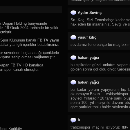
46.
ARB Güneş TV
47.
İsrail - ABD - İran Savaşı
Aydın Sevinç
48.
Lider Haber
Sn. Koç, Sizi Fenerbahçe kadar sevi
na Doğan Holding bünyesinde
hak eden bir insansınız. Sevgi ve s
49.
TGRT Haber
ır. 19 Ocak 2004 tarihinde bir yıllık
çmiştir.
50.
KRT TV
yusuf kılıç
e Spor Klübünün kanalı
FB TV yayın
51.
Ulusal Kanal
arıyla ilgili içerikler bulabilirsiniz.
sevdamız fenerbahçe bu maç bizim
52.
Bengü Türk TV
r severlerin hoşlanacağı içeriklerle
53.
Bloomberg HT
ışına sahip olması sağlanmıştır.
hakan yağcı
54.
Akit TV
bu spikerler güzel anlatım yapamı
ı yapan FB TV HD kanalıda
golden sonra gol oldu diyor.Kardeş
55.
Flash Haber Tv
an spor kanalı olmuştur.
56.
Ülke TV
hakan yağcı
57.
İlke TV
bu kadar yorum yapıyorum hiç b
58.
Tele1 TV
okunmuyor.Bakın eskişehirsp
söyledi.Yıllaradır 20 tane şarkı ol
59.
A Para
sonra 100. yıl marşı ile davam et
60.
Yol Tv
göre şarkılar toplu halde söylensin
61.
Neo Haber
h
62.
Telenews
trabzonspor maçını izliyoruz fbtv 
63.
Meltem TV
irisi Kadiköy