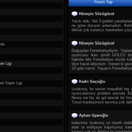
Yorum Yap
28.
TRT Spor Yıldız
29.
Sıfır TV
Hüseyin Sözügüzel
30.
TJK TV
Yazık oldu. Net 3 golden yararlanam
ne güne duruyor anlamadım. Bekl
31.
Tay Tv
dikkat çok kararsız hareketleri yü
32.
TLC
33.
DMAX
Hüseyin Sözügüzel
vda
34.
TRT Belgesel
Doğuşdan Fenerbahçeliyim. Yaşla
oyuncusu iken şimdi GOLCÜ bi
35.
TGRT Belgesel
halimle bile Fenerbahçe mizde kal
36.
Yaban TV
er Ligi
diye hayal ediyorum. İnanan ki güzel
10 gole varım. Yaşasın Fenerbahçe 
37.
CGTN Documentary
38.
TRT Çocuk
Kadri Geçoğlu
ol Süper Ligi
39.
Cartoon Network
Livakoviç bu sezon maşallah taş 
40.
Diyanet Çocuk
oyuncularımız problem aslında. Bü
Nesry ise hiç de gol atacak bir fo
41.
TRT Diyanet Çocuk
Tosun kardeşimize tanınsa çok daha
42.
Minika Çocuk
43.
Spacetoon Kids TV
Ayhan Uyaroğlu
44.
Minika Go
kalecimiz livakoviç iyi niyetli ola
atak ta endişeye kapılıyoruz kal
45.
Zarok TV
tutanın çok iyi değilse bu transferl