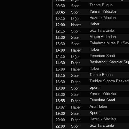
Tarihte Bugün
09:30
Spor
Yarının Yıldızları
09:45
Spor
Hazırlık Maçları
10:15
Diğer
Haber
12:00
Haber
Söz Taraftarda
12:15
Spor
Maçın Ardından
12:30
Spor
Evladıma Miras Bu Se
13:30
Spor
Haber
14:00
Haber
Fenerium Saati
14:15
Diğer
Basketbol: Kadınlar Süp
14:30
Diğer
Haber
16:00
Haber
Tarihte Bugün
16:15
Spor
Türkiye Sigorta Basketb
16:30
Diğer
Sportif
18:00
Spor
Yarının Yıldızları
18:30
Spor
Fenerium Saati
18:55
Diğer
Ana Haber
19:07
Haber
Sportif
19:30
Spor
Hazırlık Maçları
20:00
Diğer
Söz Taraftarda
22:00
Spor