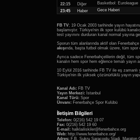
Basketbol: Euroleague
22:15
Diğer
Gece Haberi
23:45
Haber
FB TV
; 19 Ocak 2003 tarihinde yayın hayatı
başlamıştır. Türkiye'nin ilk spor kulübü kanalıd
test yayınını durduran kanal normal yayına ge
Sporun tüm alanlarında aktif olan Fenerbahç
akışı
nda, başta futbol olmak üzere, tüm spor dall
Ayrıca sadece Fenerbahçelilerin değil, tüm spo
kanalın hem spor hem eğlence temalı yayın ak
10 Eylül 2016 tarihinde FB TV ile eş zamanl
Türkiye'nin ilk yüksek çözünürlüklü yayın yap
Kanal Adı:
FB TV
Yayın Merkezi:
İstanbul
Kanal Türü:
Spor
Ünvanı:
Fenerbahçe Spor Kulübü
İletişim Bilgileri
Telefon:
0(216) 542 19 07
Fax:
0(216) 542 19 60
E-mail:
halklailiskiler@fenerbahce.org
Web:
http://www.fenerbahce.org/
Adres:
F.B. Sukru Saracoglu Stadi, Maraton G