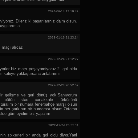
2024-06-14 17:19:49
yoruz. Dileriz ki başarılarınız daim olsun.
aygılarımla...
2023-01-19 21:23:14
 maçı alıcaz
2022-12-24 21:12:27
yorlar biz maçı yaşayamiyoruz.2. gol oldu
im kaleye yaklaştırsana anlatımını
2022-12-24 20:52:57
ir gelişme ve geri dönüş yok.Sanıyorum
or bütün stad çanakkale türküsünü
uşturalım bir numara fenerbahçe marşı olsun
sin her şarkının bir numarası olsum.Ortama
 elde görmeyelim biz yapalım
2022-12-24 20:35:11
nin spikerleri bir anda gol oldu diyor.Yani