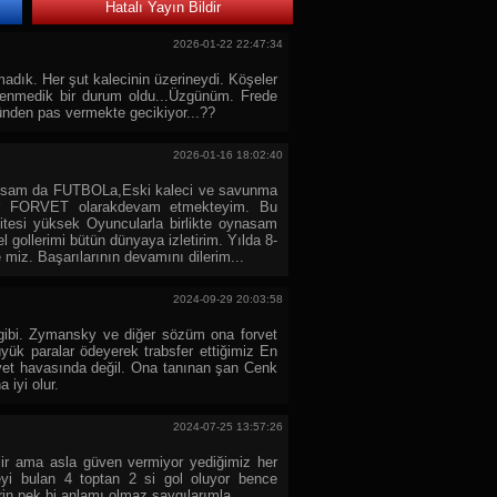
Hatalı Yayın Bildir
2026-01-22 22:47:34
adık. Her şut kalecinin üzerineydi. Köşeler
enmedik bir durum oldu...Üzgünüm. Frede
zünden pas vermekte gecikiyor...??
2026-01-16 18:02:40
nsam da FUTBOLa,Eski kaleci ve savunma
r FORVET olarakdevam etmekteyim. Bu
itesi yüksek Oyuncularla birlikte oynasam
 gollerimi bütün dünyaya izletirim. Yılda 8-
miz. Başarılarının devamını dilerim...
2024-09-29 20:03:58
gibi. Zymansky ve diğer sözüm ona forvet
yük paralar ödeyerek trabsfer ettiğimiz En
rvet havasında değil. Ona tanınan şan Cenk
 iyi olur.
2024-07-25 13:57:26
bilir ama asla güven vermiyor yediğimiz her
eyi bulan 4 toptan 2 si gol oluyor bence
erin pek bi anlamı olmaz saygılarımla