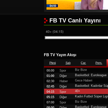
FB TV Canlı Yayını
40+ (04:15)
FB TV Yayın Akışı
Ptesi
Salı
Çar.
Perş.
Biz Bize
00:00
Spor
Basketbol: Euroleague
01:00
Diğer
Gece Haberi
02:30
Haber
Basketbol: Kadınlar Süp
02:45
Diğer
40+
04:15
Spor
Kadın Futbol Süper Ligi
05:15
Diğer
Biz Bize
07:00
Spor
Basketbol: Euroleague
08:00
Diğer