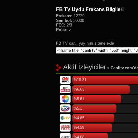
FB TV Uydu Frekans Bilgileri
Frekans:
12729
Sembol:
30000
FEC:
2/3
Polar:
v
FB TV canlı yayınını sitene ekle
Aktif İzleyiciler
» Canlitv.com'da 
%15.31
%6.63
%5.61
%5.1
%4.85
%4.59
%4.08