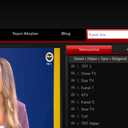
Yayın Akışları
Blog
Televizyonlar
Genel
•
Haber
•
Spor
•
Belgesel
1.
TRT 1
2.
Show TV
3.
Star TV
4.
Kanal 7
5.
ATV
6.
Kanal D
7.
Now TV
8.
Tv8
9.
TRT Haber