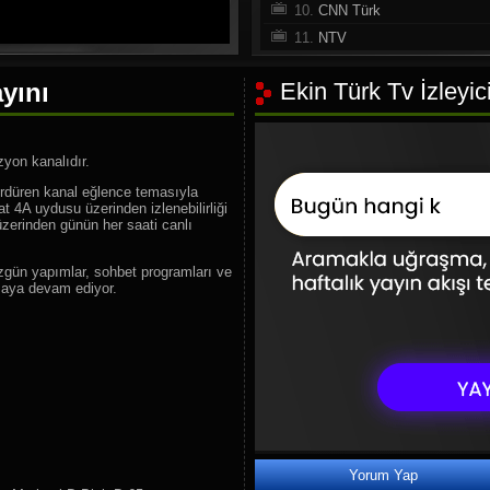
10.
CNN Türk
11.
NTV
12.
A Haber
yını
Ekin Türk Tv İzleyic
13.
Habertürk TV
14.
Halk TV
15.
Sözcü TV
zyon kanalıdır.
16.
Haber Global
ürdüren kanal eğlence temasıyla
17.
TV 100
 4A uydusu üzerinden izlenebilirliği
zerinden günün her saati canlı
18.
360 TV
19.
Beyaz TV
zgün yapımlar, sohbet programları ve
20.
Tv8.5
maya devam ediyor.
21.
TRT Spor
22.
beIN Sports Haber
23.
HT Spor
24.
A Spor
25.
Sports Tv
26.
Tivibu Spor
27.
FB TV
Yorum Yap