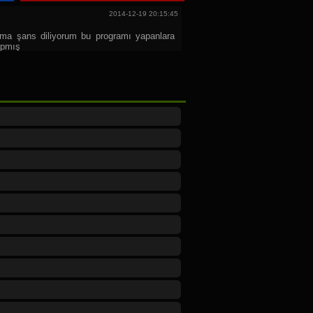
2014-12-19 20:15:45
ama şans diliyorum bu programı yapanlara
apmış
2014-12-19 20:13:11
ama karslıyım iyikide karslıyım bütün
iliyorum hepinize bu günü yaptığınız için