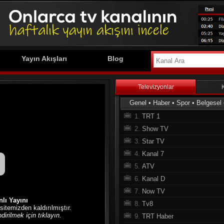
Yayın Akışları
Blog
Televizyonlar
Genel
•
Haber
•
Spor
•
Belgesel
1.
TRT 1
2.
Show TV
3.
Star TV
4.
Kanal 7
5.
ATV
6.
Kanal D
7.
Now TV
lı Yayını
8.
Tv8
 sitemizden kaldırılmıştır.
irilmek için tıklayın.
9.
TRT Haber