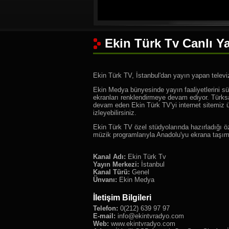
Ekin Türk Tv Canlı Ya
Ekin Türk TV, İstanbul'dan yayın yapan televi
Ekin Medya bünyesinde yayın faaliyetlerini s
ekranları renklendirmeye devam ediyor. Türksat
devam eden Ekin Türk TV'yi internet sitemiz ü
izleyebilirsiniz.
Ekin Türk TV özel stüdyolarında hazırladığı ö
müzik programlarıyla Anadolu'yu ekrana taşı
Kanal Adı:
Ekin Türk Tv
Yayın Merkezi:
İstanbul
Kanal Türü:
Genel
Ünvanı:
Ekin Medya
İletişim Bilgileri
Telefon:
0(212) 639 97 97
E-mail:
info@ekintvradyo.com
Web:
www.ekintvradyo.com