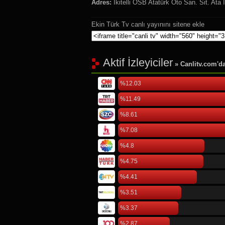
Adres:
İkitelli OSB Atatürk Oto San. Sit. Ata
Ekin Türk Tv canlı yayınını sitene ekle
Aktif İzleyiciler
» Canlitv.com'da 
%12.03
%11.49
%8.61
%7.08
%4.8
%4.75
%4.41
%3.51
%3.37
%2.87