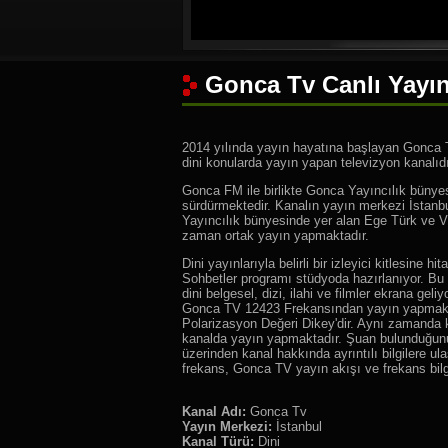
Gonca Tv Canlı Yayın
2014 yılında yayın hayatına başlayan Gonca T
dini konularda yayın yapan televizyon kanalıdı
Gonca FM ile birlikte Gonca Yayıncılık bünyesi
sürdürmektedir. Kanalın yayın merkezi İstanb
Yayıncılık bünyesinde yer alan Ege Türk ve V
zaman ortak yayın yapmaktadır.
Dini yayınlarıyla belirli bir izleyici kitlesin
Sohbetler programı stüdyoda hazırlanıyor. Bu
dini belgesel, dizi, ilahi ve filmler ekrana gel
Gonca TV 12423 Frekansından yayın yapmak
Polarizasyon Değeri Dikey'dir. Aynı zamanda 
kanalda yayın yapmaktadır. Şuan bulunduğunu
üzerinden kanal hakkında ayrıntılı bilgilere u
frekans, Gonca TV yayın akışı ve frekans bilgil
Kanal Adı:
Gonca Tv
Yayın Merkezi:
İstanbul
Kanal Türü:
Dini