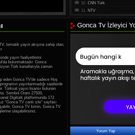
10.
CNN Türk
11.
NTV
12.
A Haber
ı
Gonca Tv İzleyici Y
13.
Habertürk TV
14.
Halk TV
15.
Sözcü TV
V, tematik yayın akışına sahip olan,
16.
Haber Global
r.
17.
TV 100
nde yayın faaliyetlerini
ul'da bulunmaktadır. Gonca
18.
360 TV
izyon Türk kanallarıyla zaman
19.
Beyaz TV
20.
Tv8.5
e hitap eden Gonca TV'de sadece Hoş
 programın yayınlanmadığı saatlerde
21.
TRT Spor
iyor. Türksat yayın lisansı bulunan
ta. Sembol Oranı 27500,
22.
beIN Sports Haber
kanal Digitürk platformunda 172.
23.
HT Spor
z "Gonca TV canlı izle" sayfası
laşabilir, Gonca TV kimin, Gonca TV
24.
A Spor
erine ulaşabilirsiniz.
25.
Sports Tv
26.
Tivibu Spor
27.
FB TV
Yorum Yap