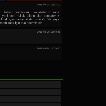
2019-07-24 15:34:19
m babam kardeşlerim akrabalarım sana
yeni eski kulluk allaha olan borclarımız
iilmek için inanlar allahın istediği ğibi yaşa
rtarabilmek için dua edermisiniz
2019-06-29 15:43:35
2019-04-14 13:59:46
2019-04-02 03:44:41
iEgS--JdM8?
blejsapi=1
2019-03-24 21:56:06
2019-03-24 19:17:59