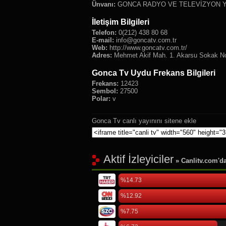
Ünvanı:
GONCA RADYO VE TELEVİZYON YA
İletişim Bilgileri
Telefon:
0(212) 438 80 68
E-mail:
info@goncatv.com.tr
Web:
http://www.goncatv.com.tr/
Adres:
Mehmet Akif Mah. 1. Akarsu Sokak N
Gonca Tv Uydu Frekans Bilgileri
Frekans:
12423
Sembol:
27500
Polar:
v
Gonca Tv canlı yayınını sitene ekle
Aktif İzleyiciler
» Canlitv.com'da 
%14.73
%12.92
%7.75