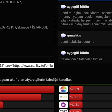
YINCILIK A.Ş.
28.
TRT Spor Yıldız
ayşegül bütün
29.
Sıfır TV
kendim eşim cocuklarım annne
30.
TJK TV
manevi yardım edeler komşularım 
allah katında herşeyin hayırlı ollab
31.
Tay Tv
bilmek için düyamızı ahiretimizi ku
o:37-41 K. Çekmece / İSTANBUL
32.
TLC
33.
DMAX
gunahkar
34.
TRT Belgesel
semih abdullah durumu
35.
TGRT Belgesel
ayşegül bütün
36.
Yaban TV
hz mehdinin talebeleri kimler
37.
CGTN Documentary
38.
TRT Çocuk
ayşegül
39.
Cartoon Network
https://www.youtube.com/embed/H
40.
Diyanet Çocuk
şuan aktif olan ziyaretçilerin izlediği kanallar.
rel=0&showinfo=0&autoplay=1&ena
41.
TRT Diyanet Çocuk
%1.89
42.
Minika Çocuk
ayşegül bütün bülbül
43.
Spacetoon Kids TV
%1.81
deccal kim
44.
Minika Go
%1.81
ayşegül bütün
45.
Zarok TV