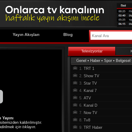
Yayın Akışları
Blog
Televizyonlar
Genel
•
Haber
•
Spor
•
Belgesel
1.
TRT 1
2.
Show TV
3.
Star TV
4.
Kanal 7
5.
ATV
6.
Kanal D
7.
Now TV
 Yayını
8.
Tv8
 sitemizden kaldırılmıştır.
irilmek için tıklayın.
9.
TRT Haber