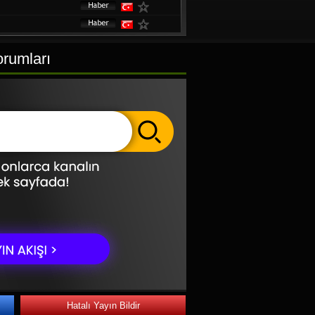
orumları
Hatalı Yayın Bildir