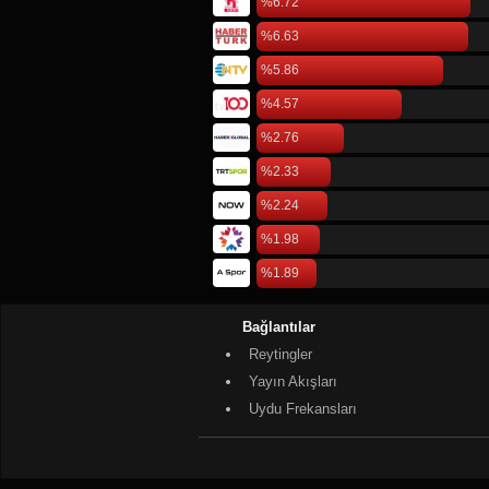
%6.72
%6.63
%5.86
%4.57
%2.76
%2.33
%2.24
%1.98
%1.89
Bağlantılar
Reytingler
Yayın Akışları
Uydu Frekansları