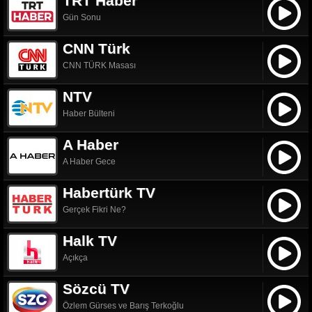
TRT Haber
Gün Sonu
CNN Türk
CNN TÜRK Masası
NTV
Haber Bülteni
A Haber
A Haber Gece
Habertürk TV
Gerçek Fikri Ne?
Halk TV
Açıkça
Sözcü TV
Özlem Gürses ve Barış Terkoğlu