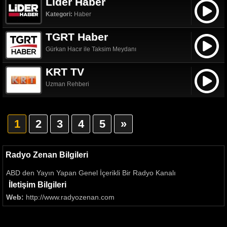
Lider Haber
Kategori:
Haber
TGRT Haber
Gürkan Hacır ile Taksim Meydanı
KRT TV
Uzman Rehberi
1
2
3
4
5
»
Radyo Zenan Bilgileri
ABD den Yayın Yapan Genel İçerikli Bir Radyo Kanalı
İletişim Bilgileri
Web:
http://www.radyozenan.com