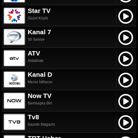
Star TV
Güzel Köylü
Kanal 7
30 Saniye
ATV
Aldatmak
Kanal D
Mezar İstilacısı
Now TV
Bambaşka Biri
Tv8
Gazete Magazin