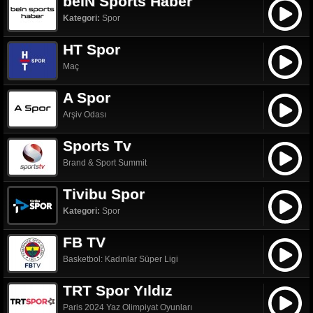
beIN Sports Haber
Kategori:
Spor
HT Spor
Maç
A Spor
Arşiv Odası
Sports Tv
Brand & Sport Summit
Tivibu Spor
Kategori:
Spor
FB TV
Basketbol: Kadınlar Süper Ligi
TRT Spor Yıldız
Paris 2024 Yaz Olimpiyat Oyunları