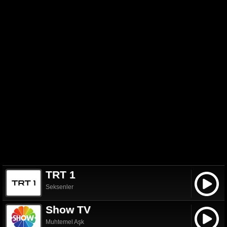
TRT 1
Seksenler
Show TV
Muhtemel Aşk