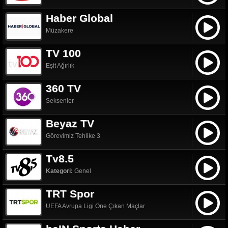
Haber Global
Müzakere
TV 100
Eşit Ağırlık
360 TV
Seksenler
Beyaz TV
Görevimiz Tehlike 3
Tv8.5
Kategori:
Genel
TRT Spor
UEFA Avrupa Ligi Öne Çıkan Maçlar