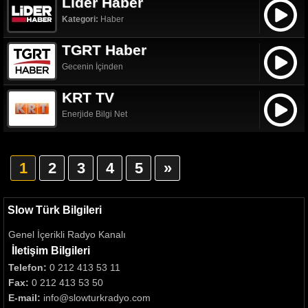
Lider Haber
Kategori:
Haber
TGRT Haber
Gecenin İçinden
KRT TV
Enerjide Bilgi Net
1
2
3
4
5
»
Slow Türk Bilgileri
Genel İçerikli Radyo Kanalı
İletişim Bilgileri
Telefon:
0 212 413 53 11
Fax:
0 212 413 53 50
E-mail:
info@slowturkradyo.com