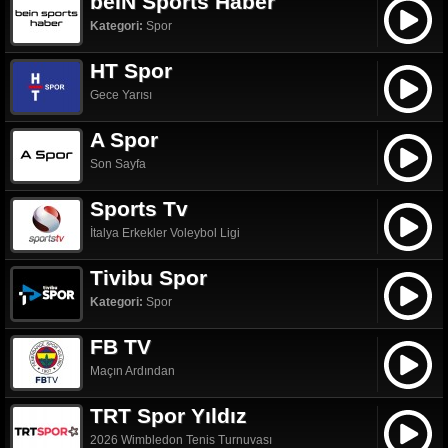
beIN Sports Haber
Kategori:
Spor
HT Spor
Gece Yarısı
A Spor
Son Sayfa
Sports Tv
İtalya Erkekler Voleybol Ligi
Tivibu Spor
Kategori:
Spor
FB TV
Maçın Ardından
TRT Spor Yıldız
2026 Wimbledon Tenis Turnuvası