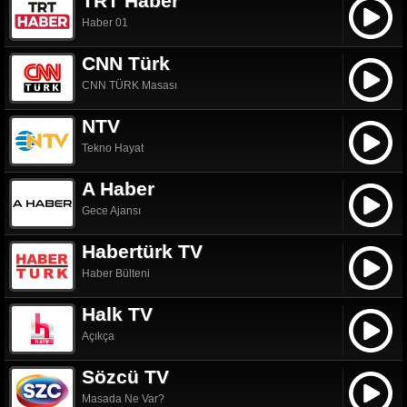
TRT Haber
Haber 01
CNN Türk
CNN TÜRK Masası
NTV
Tekno Hayat
A Haber
Gece Ajansı
Habertürk TV
Haber Bülteni
Halk TV
Açıkça
Sözcü TV
Masada Ne Var?