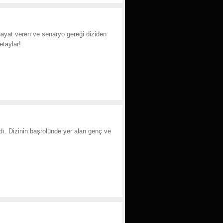
hayat veren ve senaryo gereği diziden
etaylar!
ndı. Dizinin başrolünde yer alan genç ve