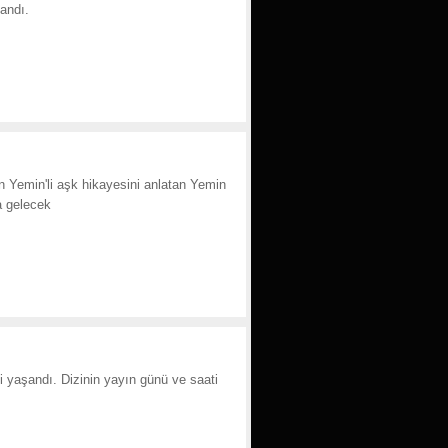
andı.
in Yemin'li aşk hikayesini anlatan Yemin
a gelecek
si yaşandı. Dizinin yayın günü ve saati