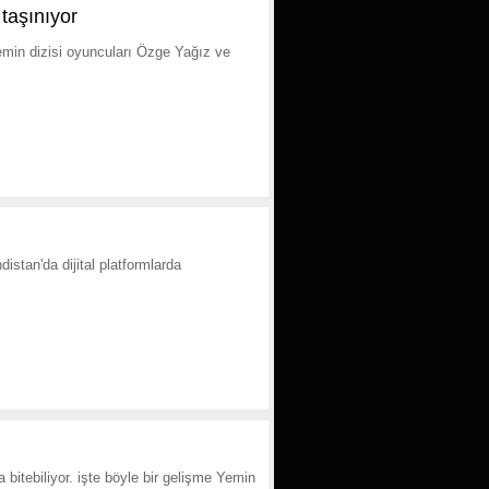
taşınıyor
emin dizisi oyuncuları Özge Yağız ve
istan'da dijital platformlarda
bitebiliyor. işte böyle bir gelişme Yemin