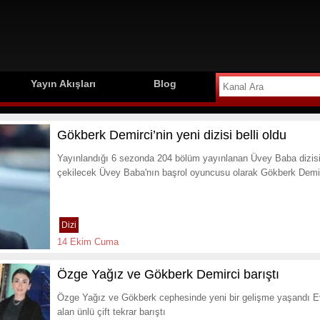
Yayın Akışları
Blog
Gökberk Demirci’nin yeni dizisi belli oldu
Yayınlandığı 6 sezonda 204 bölüm yayınlanan Üvey Baba dizisi i
çekilecek Üvey Baba'nın başrol oyuncusu olarak Gökberk Demirc
Dizi
14 Ekim Cuma
Özge Yağız ve Gökberk Demirci barıştı
Özge Yağız ve Gökberk cephesinde yeni bir gelişme yaşandı Evlil
alan ünlü çift tekrar barıştı