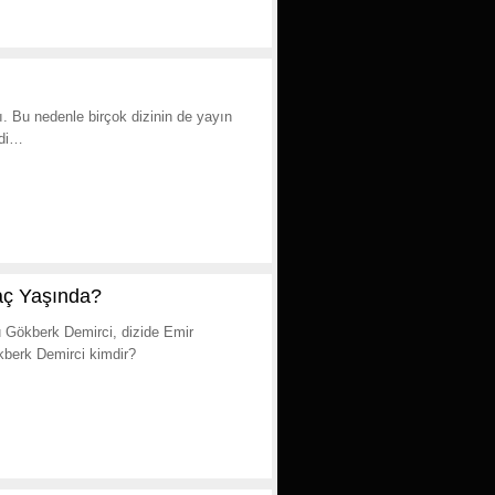
. Bu nedenle birçok dizinin de yayın
rdi…
aç Yaşında?
u Gökberk Demirci, dizide Emir
ökberk Demirci kimdir?