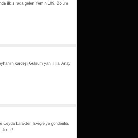
ında ilk sırada gelen Yemin 189. Bölüm
Reyhan'ın kardeşi Gülsüm yani Hilal Anay
 Ceyda karakteri İsviçre’ye gönderildi.
ıldı mı?