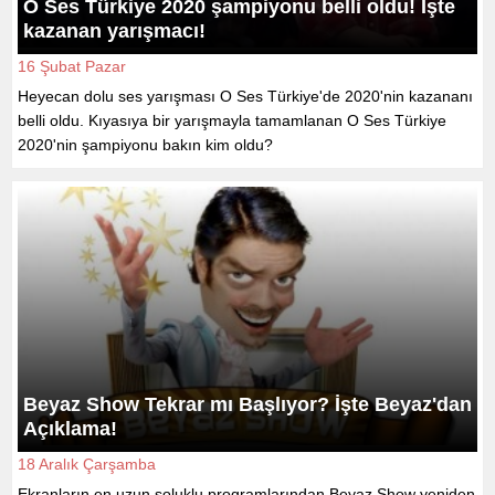
O Ses Türkiye 2020 şampiyonu belli oldu! İşte
kazanan yarışmacı!
16 Şubat Pazar
Heyecan dolu ses yarışması O Ses Türkiye'de 2020'nin kazananı
belli oldu. Kıyasıya bir yarışmayla tamamlanan O Ses Türkiye
2020'nin şampiyonu bakın kim oldu?
Beyaz Show Tekrar mı Başlıyor? İşte Beyaz'dan
Açıklama!
18 Aralık Çarşamba
Ekranların en uzun soluklu programlarından Beyaz Show yeniden