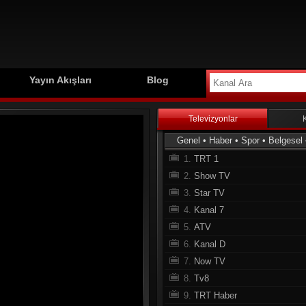
Yayın Akışları
Blog
Televizyonlar
Genel
•
Haber
•
Spor
•
Belgesel
1.
TRT 1
2.
Show TV
3.
Star TV
4.
Kanal 7
5.
ATV
6.
Kanal D
7.
Now TV
8.
Tv8
9.
TRT Haber