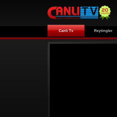
Canlı Tv
Reytingler