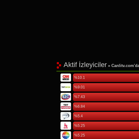
Aktif İzleyiciler
» Canlitv.com'da 
%10.1
%9.01
%7.43
%6.84
%5.4
%5.25
%5.25