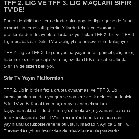
TFF 2. LİG VE TFF 3. LİG MAÇLARI SIFIR
TV'DE!
Futbol denildiğinde her ne kadar akla popüler ligler gelse de futbol
piramidinin temeli alt liglerdir. Yıllardır teknik ve ekonomik
problemlerden dolayı ekranlarda az yer bulan TFF 2. Lig ve TFF 3.
Lig müsabakaları Sıfır TV aracılığıyla futbolseverlerle buluşuyor.
TFF 2. Lig ve TFF 3. Lig dünyasına yaşanan en güncel gelişmeler,
haberler, özel röportajlar ve maç özetleri Bi Kanal çatısı altında
Sıfır TV'de sizleri bekliyor.
Sıfır TV Yayın Platformları
TFF 2. Lig’in birden fazla grupta oynanması ve TFF 3. Lig
karşılaşmalarının da aynı gün ve saatlere denk gelmesi nedeniyle,
Sıfır TV ve Bi Kanal tüm maçları aynı anda ekranlara
taşıyamamaktadır. Bu duruma çözüm olarak, eş zamanlı oynanan
tüm karşılaşmalar Sıfır TV’nin resmi YouTube kanalında canlı
yayınlanarak futbolseverlerle buluşturulmaktadır. Ayrıca Sıfır TV,
Türksat 4A uydusu üzerinden de izleyicilerine ulaşmaktadır.