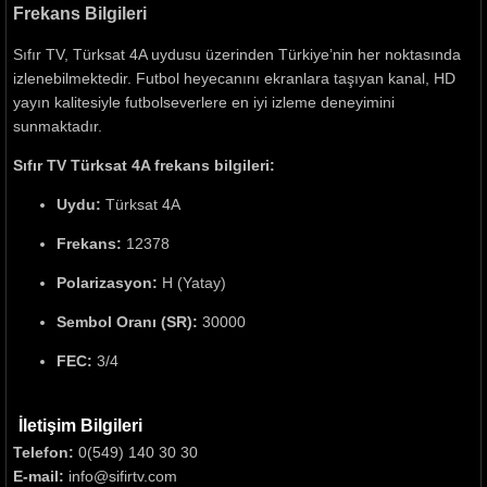
Frekans Bilgileri
Sıfır TV, Türksat 4A uydusu üzerinden Türkiye’nin her noktasında
izlenebilmektedir. Futbol heyecanını ekranlara taşıyan kanal, HD
yayın kalitesiyle futbolseverlere en iyi izleme deneyimini
sunmaktadır.
Sıfır TV Türksat 4A frekans bilgileri:
Uydu:
Türksat 4A
Frekans:
12378
Polarizasyon:
H (Yatay)
Sembol Oranı (SR):
30000
FEC:
3/4
İletişim Bilgileri
Telefon:
0(549) 140 30 30
E-mail:
info@sifirtv.com