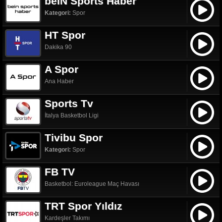
beIN Sports Haber
Kategori:
Spor
HT Spor
Dakika 90
A Spor
Ana Haber
Sports Tv
İtalya Basketbol Ligi
Tivibu Spor
Kategori:
Spor
FB TV
Basketbol: Euroleague Maç Havası
TRT Spor Yıldız
Kardeşler Takımı