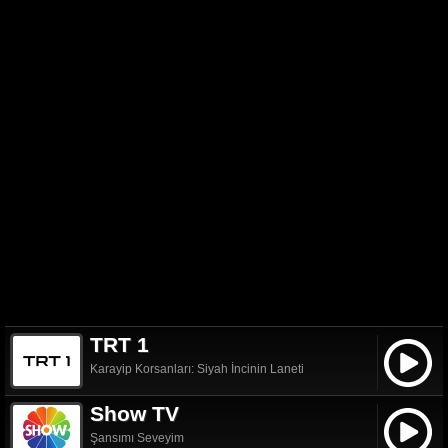
TRT 1
Karayip Korsanları: Siyah İncinin Laneti
Show TV
Şansımı Seveyim