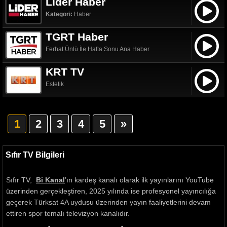
Lider Haber
Kategori:
Haber
TGRT Haber
Ferhat Ünlü İle Hafta Sonu Ana Haber
KRT TV
Estetik
1
2
3
4
5
»
Sıfır TV Bilgileri
Sıfır TV,
Bi Kanal
’ın kardeş kanalı olarak ilk yayınlarını YouTube
üzerinden gerçekleştiren, 2025 yılında ise profesyonel yayıncılığa
geçerek Türksat 4A uydusu üzerinden yayın faaliyetlerini devam
ettiren spor temalı televizyon kanalıdır.