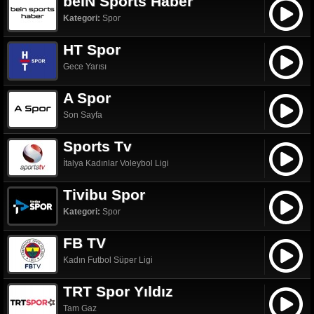
beIN Sports Haber
Kategori:
Spor
HT Spor
Gece Yarısı
A Spor
Son Sayfa
Sports Tv
İtalya Kadınlar Voleybol Ligi
Tivibu Spor
Kategori:
Spor
FB TV
Kadın Futbol Süper Ligi
TRT Spor Yıldız
Tam Gaz