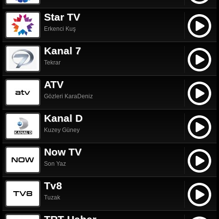
Star TV
Erkenci Kuş
Kanal 7
Tekrar
ATV
Gözleri KaraDeniz
Kanal D
Kuzey Güney
Now TV
Son Yaz
Tv8
Tuzak