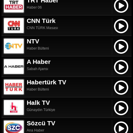
TRT Haber
Haber 06
CNN Türk
CNN TÜRK Masası
NTV
Haber Bülteni
A Haber
Sabah Ajansı
Habertürk TV
Haber Bülteni
Halk TV
Günaydın Türkiye
Sözcü TV
Ana Haber