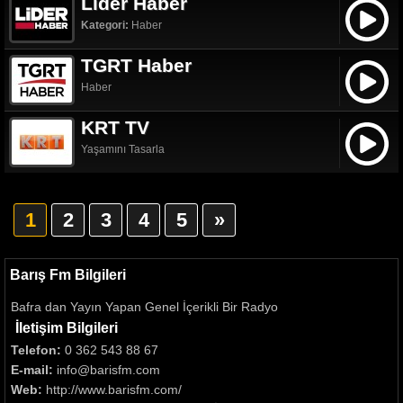
Lider Haber
Kategori:
Haber
TGRT Haber
Haber
KRT TV
Yaşamını Tasarla
1
2
3
4
5
»
Barış Fm Bilgileri
Bafra dan Yayın Yapan Genel İçerikli Bir Radyo
İletişim Bilgileri
Telefon:
0 362 543 88 67
E-mail:
info@barisfm.com
Web:
http://www.barisfm.com/