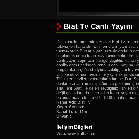
Biat Tv Canlı Yayını
Dini kanallar arasında yer alan Biat Tv, intern
televizyon kanalıdır. Dini konuların yanı sıra s
vermektedir. Bunların yanı sıra doktorların görü
bitkilerden de bu kanal sayesinde haberdar ola
canlı yayın yapmasına engel değildir. Kanalı y
canlitv.com üzerinden kanalın canlı yayına ul
programların çoğu stüdyoda çekilip, canlı yayı
Dini kanal olması nedeni ile yayın akışında din
TV'nin en sevilen programlarından biri Dua Sa
duaların anlamlarına, gücüne ve gizemine şahi
sıra İlahi Saati ile de en sevdiğiniz ilahileri di
değil çocuklara da hitap eden kanal yayın akış
bulundurmaktadır. 15:00 - 18:00 saatleri aras
Kanal Adı:
Biat Tv
Yayın Merkezi:
Kanal Türü:
Dini
Ünvanı:
İletişim Bilgileri
Web:
www.biattv.com