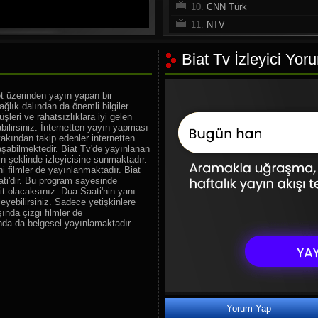
10.
CNN Türk
11.
NTV
12.
A Haber
Biat Tv İzleyici Yor
13.
Habertürk TV
14.
Halk TV
et üzerinden yayın yapan bir
15.
Sözcü TV
ağlık dalından da önemli bilgiler
16.
Haber Global
şleri ve rahatsızlıklara iyi gelen
bilirsiniz. İnternetten yayın yapması
17.
TV 100
akından takip edenler internetten
aşabilmektedir. Biat Tv'de yayınlanan
18.
360 TV
n şeklinde izleyicisine sunmaktadır.
19.
Beyaz TV
i filmler de yayınlanmaktadır. Biat
ati'dir. Bu program sayesinde
20.
Tv8.5
t olacaksınız. Dua Saati'nin yanı
nleyebilirsiniz. Sadece yetişkinlere
21.
TRT Spor
ında çizgi filmler de
22.
beIN Sports Haber
ında da belgesel yayınlamaktadır.
23.
HT Spor
24.
A Spor
25.
Sports Tv
26.
Tivibu Spor
27.
FB TV
Yorum Yap