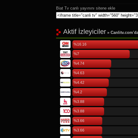
Biat Tv canlı yayınını sitene ekle
Aktif İzleyiciler
» Canlitv.com'da 
%16.16
%7
%4.74
%4.63
%4.42
%4.2
%3.88
%3.88
%3.66
%3.66