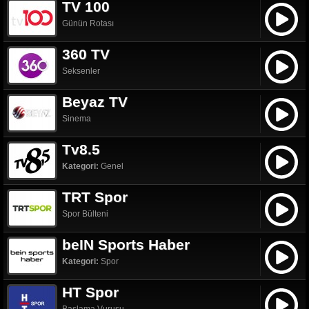
TV 100
Günün Rotası
360 TV
Seksenler
Beyaz TV
Sinema
Tv8.5
Kategori:
Genel
TRT Spor
Spor Bülteni
beIN Sports Haber
Kategori:
Spor
HT Spor