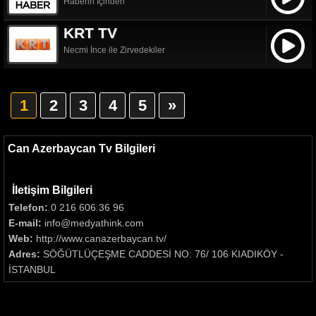
Haberin İçinden
KRT TV
Necmi İnce ile Zirvedekiler
1
2
3
4
5
»
Can Azerbaycan Tv Bilgileri
İletişim Bilgileri
Telefon:
0 216 606 36 96
E-mail:
info@medyathink.com
Web:
http://www.canazerbaycan.tv/
Adres:
SÖĞÜTLÜÇEŞME CADDESİ NO: 76/ 106 KIADIKÖY -
İSTANBUL