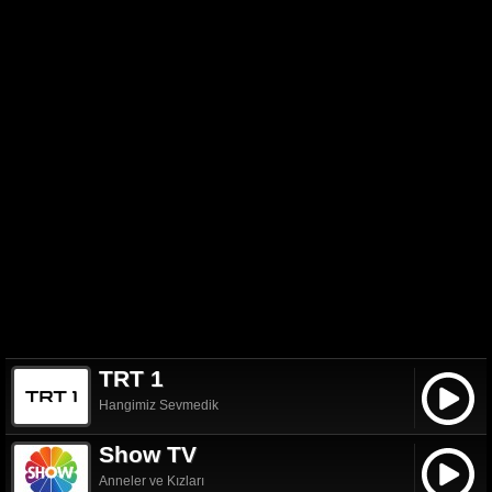
TRT 1
Hangimiz Sevmedik
Show TV
Anneler ve Kızları