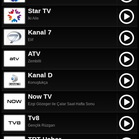
Star TV
İki Aile
Kanal 7
Elif
ATV
Zembilli
Kanal D
Konuştukça
Now TV
Ezgi Gözeger ile Çalar Saat Hafta Sonu
Tv8
Gençlik Rüzgarı