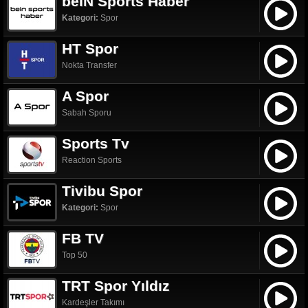
beIN Sports Haber
Kategori:
Spor
HT Spor
Nokta Transfer
A Spor
Sabah Sporu
Sports Tv
Reaction Sports
Tivibu Spor
Kategori:
Spor
FB TV
Top 50
TRT Spor Yıldız
Kardeşler Takımı