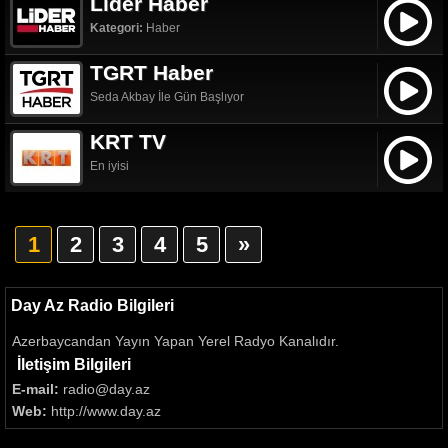
Lider Haber
Kategori:
Haber
TGRT Haber
Seda Akbay İle Gün Başlıyor
KRT TV
En iyisi
1
2
3
4
5
»
Day Az Radio Bilgileri
Azerbaycandan Yayın Yapan Yerel Radyo Kanalıdır.
İletişim Bilgileri
E-mail:
radio@day.az
Web:
http://www.day.az