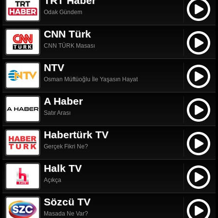
TRT Haber
Odak Gündem
CNN Türk
CNN TÜRK Masası
NTV
Osman Müftüoğlu İle Yaşasın Hayat
A Haber
Satır Arası
Habertürk TV
Gerçek Fikri Ne?
Halk TV
Açıkça
Sözcü TV
Masada Ne Var?