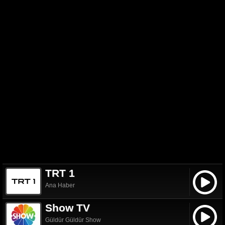
TRT 1
Ana Haber
Show TV
Güldür Güldür Show