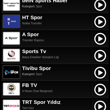
beIN Sports Haber
Kategori:
Spor
HT Spor
Nokta Transfer
A Spor
Transfer Raporu
Sports Tv
İtalya Erkekler Voleybol Ligi
Tivibu Spor
Kategori:
Spor
FB TV
4 Nisan Özel Belgeseli
TRT Spor Yıldız
Tam Gaz