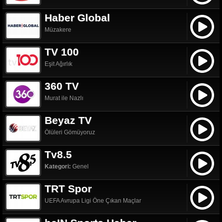
Haber Global
Müzakere
TV 100
Eşit Ağırlık
360 TV
Murat ile Nazlı
Beyaz TV
Ölüleri Gömüyoruz
Tv8.5
Kategori:
Genel
TRT Spor
UEFA Avrupa Ligi Öne Çıkan Maçlar