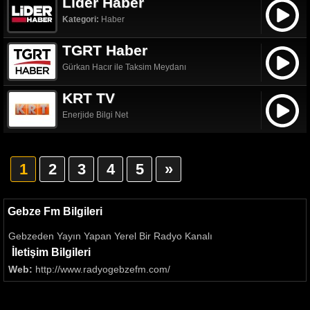
Lider Haber
Kategori:
Haber
TGRT Haber
Gürkan Hacır ile Taksim Meydanı
KRT TV
Enerjide Bilgi Net
1
2
3
4
5
»
Gebze Fm Bilgileri
Gebzeden Yayın Yapan Yerel Bir Radyo Kanalı
İletişim Bilgileri
Web:
http://www.radyogebzefm.com/