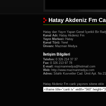
Hatay Akdeniz Fm Can
Hatay dan Yayın Yapan Genel İçerikli Bir Rady
Kanal Adı:
Hatay Akdeniz Fm
Yayın Merkezi:
Hatay
Kanal Türü:
Yerel
Ünvanı:
Mazman Medya
İletişim Bilgileri
Telefon:
0 326 214 37 37
Fax:
0 326 213 97 78
E-mail:
mazmanmedya@hotmail.com
Web:
http://www.mazmanmedya.com
Adres:
Silahlı Kuvvetler Cad. Ümit Apt. No:
Hatay Akdeniz Fm canlı yayınını sitene ekle