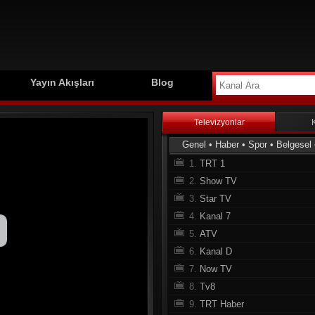
Yayın Akışları
Blog
Televizyonlar
Genel
•
Haber
•
Spor
•
Belgesel
1.
TRT 1
2.
Show TV
3.
Star TV
4.
Kanal 7
5.
ATV
6.
Kanal D
7.
Now TV
8.
Tv8
9.
TRT Haber