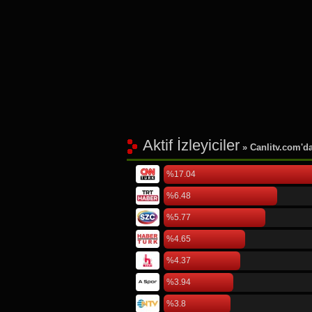
Aktif İzleyiciler
» Canlitv.com'da 
%17.04
%6.48
%5.77
%4.65
%4.37
%3.94
%3.8