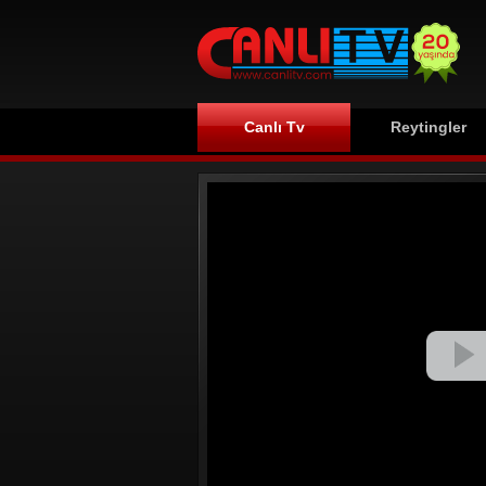
Canlı Tv
Reytingler