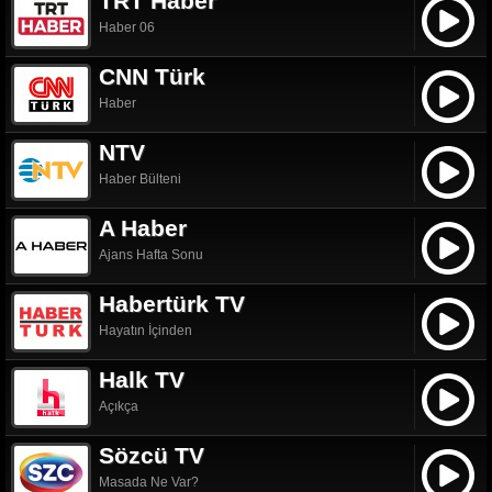
TRT Haber
Haber 06
CNN Türk
Haber
NTV
Haber Bülteni
A Haber
Ajans Hafta Sonu
Habertürk TV
Hayatın İçinden
Halk TV
Açıkça
Sözcü TV
Masada Ne Var?