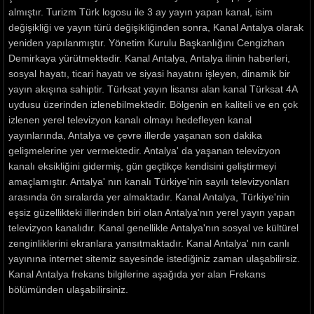
almıştır. Turizm Türk logosu ile 3 ay yayın yapan kanal, isim
değişikliği ve yayın türü değişikliğinden sonra, Kanal Antalya olarak
yeniden yapılanmıştır. Yönetim Kurulu Başkanlığını Cengizhan
Demirkaya yürütmektedir. Kanal Antalya, Antalya ilinin haberleri,
sosyal hayatı, ticari hayatı ve siyasi hayatını işleyen, dinamik bir
yayın akışına sahiptir. Türksat yayın lisansı alan kanal Türksat 4A
uydusu üzerinden izlenebilmektedir. Bölgenin en kaliteli ve en çok
izlenen yerel televizyon kanalı olmayı hedefleyen kanal
yayınlarında, Antalya ve çevre illerde yaşanan son dakika
gelişmelerine yer vermektedir. Antalya' da yaşanan televizyon
kanalı eksikliğini gidermiş, gün geçtikçe kendisini geliştirmeyi
amaçlamıştır. Antalya' nın kanalı Türkiye'nin sayılı televizyonları
arasında ön sıralarda yer almaktadır. Kanal Antalya, Türkiye'nin
eşsiz güzellikteki illerinden biri olan Antalya'nın yerel yayın yapan
televizyon kanalıdır. Kanal genellikle Antalya'nın sosyal ve kültürel
zenginliklerini ekranlara yansıtmaktadır. Kanal Antalya' nın canlı
yayınına internet sitemiz sayesinde istediğiniz zaman ulaşabilirsiz.
Kanal Antalya frekans bilgilerine aşağıda yer alan Frekans
bölümünden ulaşabilirsiniz.