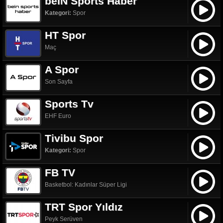
beIN Sports Haber
Kategori:
Spor
HT Spor
Maç
A Spor
Son Sayfa
Sports Tv
EHF Euro
Tivibu Spor
Kategori:
Spor
FB TV
Basketbol: Kadınlar Süper Ligi
TRT Spor Yıldız
Peyk Serüven