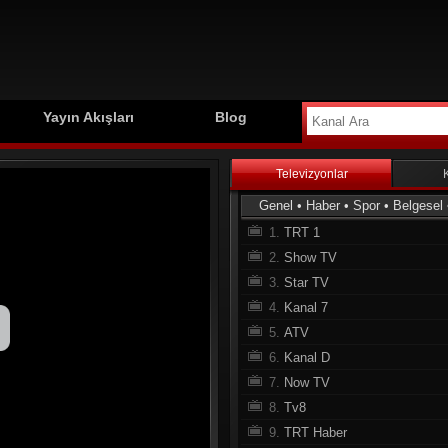
Yayın Akışları
Blog
Televizyonlar
Genel
•
Haber
•
Spor
•
Belgesel
1.
TRT 1
2.
Show TV
3.
Star TV
4.
Kanal 7
5.
ATV
6.
Kanal D
7.
Now TV
8.
Tv8
9.
TRT Haber