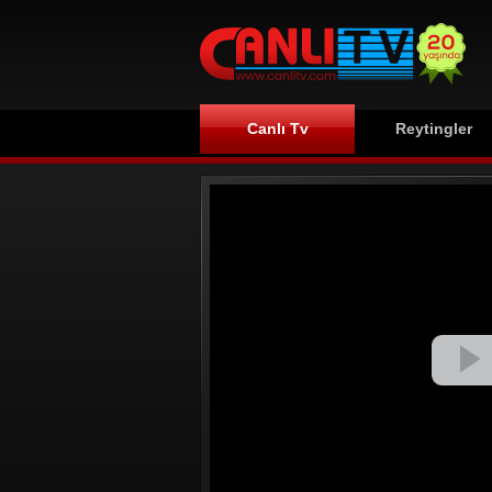
Canlı Tv
Reytingler