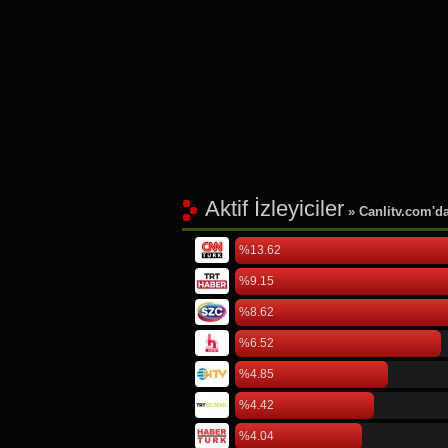
Aktif İzleyiciler
» Canlitv.com'da 
%13.62
%9.15
%8.62
%6.52
%4.85
%4.42
%4.04