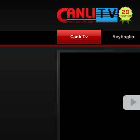
Canlı Tv
Reytingler