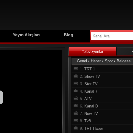
Yayın Akışları
Blog
Televizyonlar
Genel
•
Haber
•
Spor
•
Belgesel
1.
TRT 1
2.
Show TV
3.
Star TV
4.
Kanal 7
5.
ATV
6.
Kanal D
7.
Now TV
8.
Tv8
9.
TRT Haber