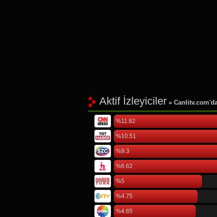
Aktif İzleyiciler
» Canlitv.com'da 
%11.82
%10.51
%9.3
%6.62
%5
%4.75
%4.65