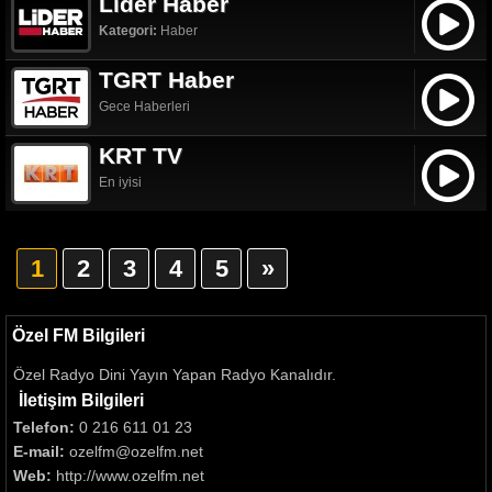
Lider Haber
Kategori:
Haber
TGRT Haber
Gece Haberleri
KRT TV
En iyisi
1
2
3
4
5
»
Özel FM Bilgileri
Özel Radyo Dini Yayın Yapan Radyo Kanalıdır.
İletişim Bilgileri
Telefon:
0 216 611 01 23
E-mail:
ozelfm@ozelfm.net
Web:
http://www.ozelfm.net