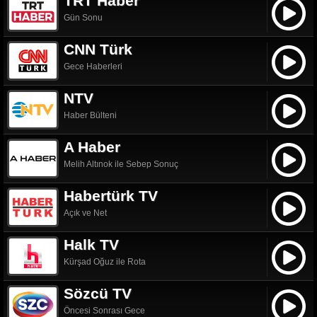
TRT Haber
Gün Sonu
CNN Türk
Gece Haberleri
NTV
Haber Bülteni
A Haber
Melih Altınok ile Sebep Sonuç
Habertürk TV
Açık ve Net
Halk TV
Kürşad Oğuz ile Rota
Sözcü TV
Öncesi Sonrası Gece