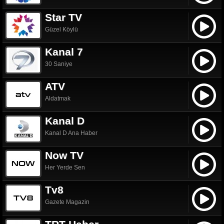
Star TV
Güzel Köylü
Kanal 7
30 Saniye
ATV
Aldatmak
Kanal D
Kanal D Ana Haber
Now TV
Her Yerde Sen
Tv8
Gazete Magazin