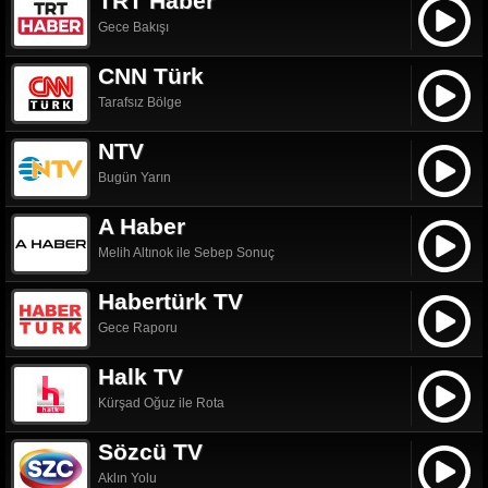
TRT Haber
Gece Bakışı
CNN Türk
Tarafsız Bölge
NTV
Bugün Yarın
A Haber
Melih Altınok ile Sebep Sonuç
Habertürk TV
Gece Raporu
Halk TV
Kürşad Oğuz ile Rota
Sözcü TV
Aklın Yolu