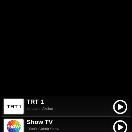
TRT 1
İddiaların Aksine
Show TV
Güldür Güldür Show