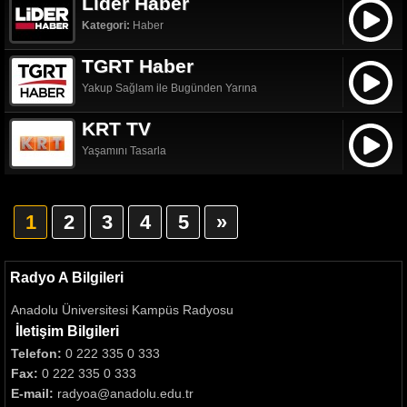
Lider Haber
Kategori:
Haber
TGRT Haber
Yakup Sağlam ile Bugünden Yarına
KRT TV
Yaşamını Tasarla
1
2
3
4
5
»
Radyo A Bilgileri
Anadolu Üniversitesi Kampüs Radyosu
İletişim Bilgileri
Telefon:
0 222 335 0 333
Fax:
0 222 335 0 333
E-mail:
radyoa@anadolu.edu.tr