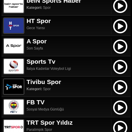
beIN Sports Haber
Kategori:
Spor
HT Spor
Gece Yarısı
A Spor
Son Sayfa
Sports Tv
İtalya Kadınlar Voleybol Ligi
Tivibu Spor
Kategori:
Spor
FB TV
Sosyal Medya Günlüğü
TRT Spor Yıldız
Paralimpik Spor