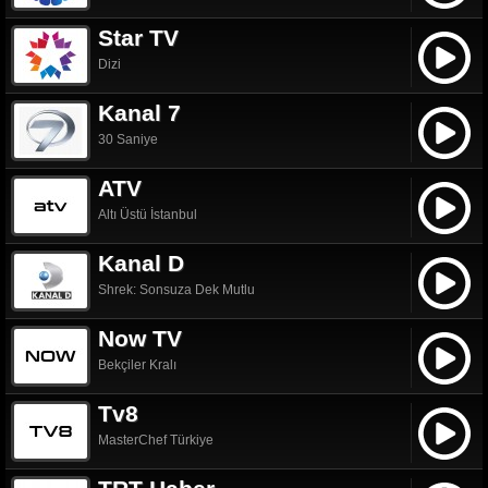
Star TV
Dizi
Kanal 7
30 Saniye
ATV
Altı Üstü İstanbul
Kanal D
Shrek: Sonsuza Dek Mutlu
Now TV
Bekçiler Kralı
Tv8
MasterChef Türkiye