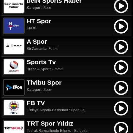
beIN Sports Haber
Kategori:
Spor
HT Spor
Kürsü
A Spor
Bir Zamanlar Futbol
Sports Tv
Brand & Sport Summit
Tivibu Spor
Kategori:
Spor
FB TV
Türkiye Sigorta Basketbol Süper Ligi
TRT Spor Yıldız
Toprak Razgatlıoğlu Elturko - Belgesel