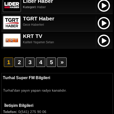
Lider Haber
Kategori:
Haber
TGRT Haber
Gece Haberleri
KRT TV
Kaliteli Yaşamın Sırları
1
2
3
4
5
»
Turhal Super FM Bilgileri
Turhal'dan yayın yapan radyo kanalıdır.
İletişim Bilgileri
Telefon:
0(541) 275 90 06