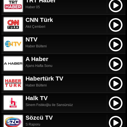
TRT Haber
Haber 05
CNN Türk
Akıl Çemberi
NTV
Haber Bülteni
A Haber
Ajans Hafta Sonu
Habertürk TV
Haber Bülteni
Halk TV
Sinem Fıstıkoğlu ile Sansürsüz
Sözcü TV
S Raporu