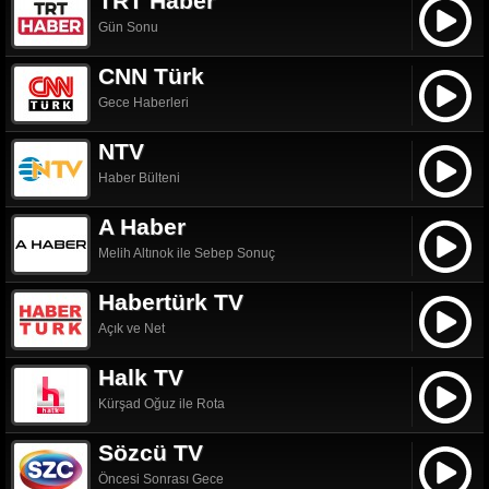
TRT Haber
Gün Sonu
CNN Türk
Gece Haberleri
NTV
Haber Bülteni
A Haber
Melih Altınok ile Sebep Sonuç
Habertürk TV
Açık ve Net
Halk TV
Kürşad Oğuz ile Rota
Sözcü TV
Öncesi Sonrası Gece