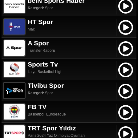
beIN Sports Haber
Kategori:
Spor
HT Spor
Maç
A Spor
Transfer Raporu
Sports Tv
İtalya Basketbol Ligi
Tivibu Spor
Kategori:
Spor
FB TV
Basketbol: Euroleague
TRT Spor Yıldız
Paris 2024 Yaz Olimpiyat Oyunları