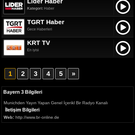
Lider Haber
Kategori:
Haber
TGRT Haber
Gece Haberleri
KRT TV
En iyisi
1
2
3
4
5
»
Bayern 3 Bilgileri
Munichden Yayın Yapan Genel İçerikl Bir Radyo Kanalı
İletişim Bilgileri
Web:
http://www.br-online.de