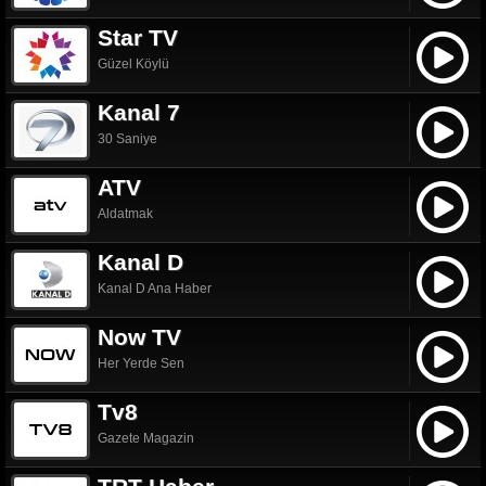
Star TV
Güzel Köylü
Kanal 7
30 Saniye
ATV
Aldatmak
Kanal D
Kanal D Ana Haber
Now TV
Her Yerde Sen
Tv8
Gazete Magazin