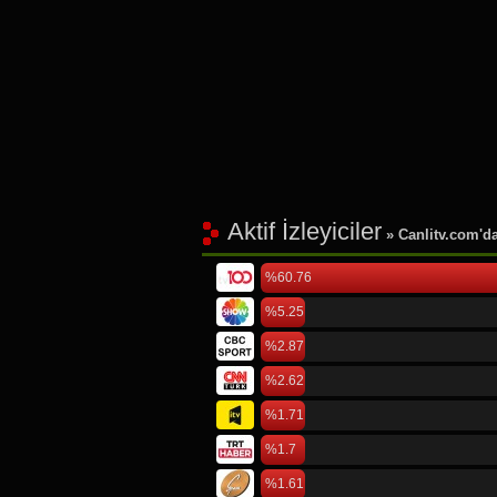
Aktif İzleyiciler
» Canlitv.com'da 
%60.76
%5.25
%2.87
%2.62
%1.71
%1.7
%1.61