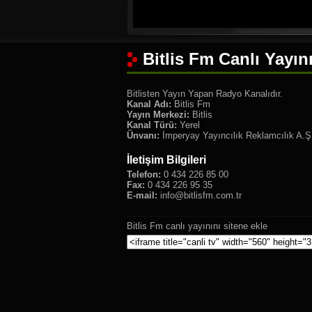
Bitlis Fm Canlı Yayın
Bitlisten Yayın Yapan Radyo Kanalıdır.
Kanal Adı:
Bitlis Fm
Yayın Merkezi:
Bitlis
Kanal Türü:
Yerel
Ünvanı:
İmperyay Yayıncılık Reklamcılık A.Ş
İletişim Bilgileri
Telefon:
0 434 226 85 00
Fax:
0 434 226 95 35
E-mail:
info@bitlisfm.com.tr
Bitlis Fm canlı yayınını sitene ekle