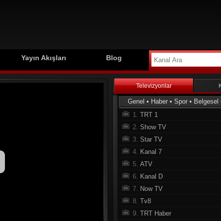
Yayın Akışları
Blog
Televizyonlar
Genel
•
Haber
•
Spor
•
Belgesel
1.
TRT 1
2.
Show TV
3.
Star TV
4.
Kanal 7
5.
ATV
6.
Kanal D
7.
Now TV
8.
Tv8
9.
TRT Haber