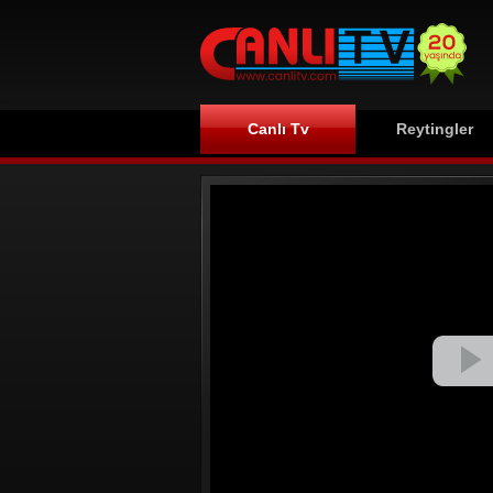
Canlı Tv
Reytingler