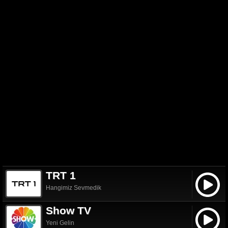
TRT 1
Hangimiz Sevmedik
Show TV
Yeni Gelin