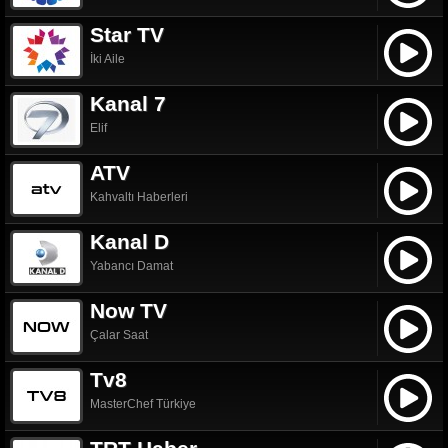
Star TV
İki Aile
Kanal 7
Elif
ATV
Kahvaltı Haberleri
Kanal D
Yabancı Damat
Now TV
Çalar Saat
Tv8
MasterChef Türkiye