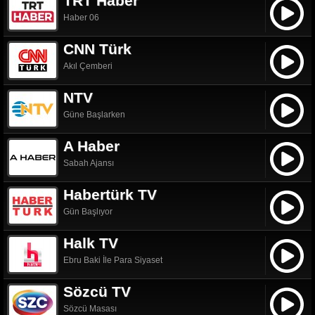
TRT Haber
Haber 06
CNN Türk
Akıl Çemberi
NTV
Güne Başlarken
A Haber
Sabah Ajansı
Habertürk TV
Gün Başlıyor
Halk TV
Ebru Baki İle Para Siyaset
Sözcü TV
Sözcü Masası