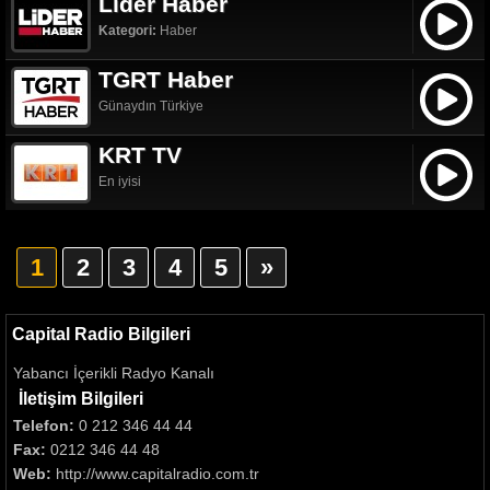
Lider Haber
Kategori:
Haber
TGRT Haber
Günaydın Türkiye
KRT TV
En iyisi
1
2
3
4
5
»
Capital Radio Bilgileri
Yabancı İçerikli Radyo Kanalı
İletişim Bilgileri
Telefon:
0 212 346 44 44
Fax:
0212 346 44 48
Web:
http://www.capitalradio.com.tr