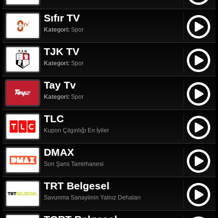
Sıfır TV
Kategori:
Spor
TJK TV
Kategori:
Spor
Tay Tv
Kategori:
Spor
TLC
Kupon Çılgınlığı En İyiler
DMAX
Son Şans Tamirhanesi
TRT Belgesel
Savunma Sanayiinin Yalnız Dehaları