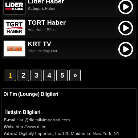
Lider Haber
Kategori:
Haber
TGRT Haber
Ana Haber Bülteni
KRT TV
Enerjide Bilgi Net
1
2
3
4
5
»
Di Fm (Lounge) Bilgileri
İletişim Bilgileri
E-mail:
ari@digitallyimported.com
Web:
http://www.di.fm
Adres:
Digitally Imported, Inc 125 Maiden Ln New York, NY