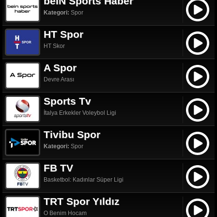
beIN Sports Haber
Kategori:
Spor
HT Spor
HT Skor
A Spor
Devre Arası
Sports Tv
İtalya Erkekler Voleybol Ligi
Tivibu Spor
Kategori:
Spor
FB TV
Basketbol: Kadınlar Süper Ligi
TRT Spor Yıldız
O Benim Hocam