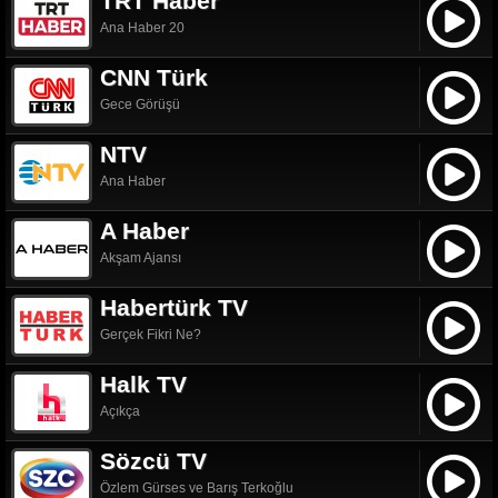
TRT Haber
Ana Haber 20
CNN Türk
Gece Görüşü
NTV
Ana Haber
A Haber
Akşam Ajansı
Habertürk TV
Gerçek Fikri Ne?
Halk TV
Açıkça
Sözcü TV
Özlem Gürses ve Barış Terkoğlu