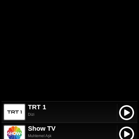
TRT 1
Dizi
Show TV
Muhtemel Aşk