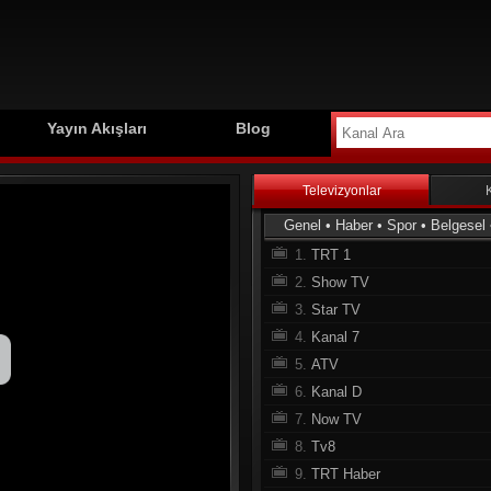
Yayın Akışları
Blog
Televizyonlar
Genel
•
Haber
•
Spor
•
Belgesel
1.
TRT 1
2.
Show TV
3.
Star TV
4.
Kanal 7
5.
ATV
6.
Kanal D
7.
Now TV
8.
Tv8
9.
TRT Haber