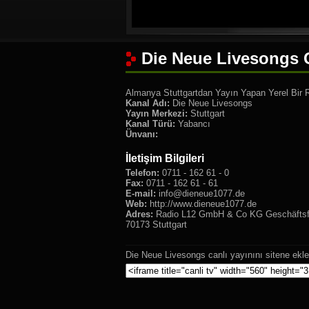
Die Neue Livesongs C
Almanya Stuttgartdan Yayın Yapan Yerel Bir 
Kanal Adı:
Die Neue Livesongs
Yayın Merkezi:
Stuttgart
Kanal Türü:
Yabancı
Ünvanı:
İletişim Bilgileri
Telefon:
0711 - 162 61 - 0
Fax:
0711 - 162 61 - 61
E-mail:
info@dieneue1077.de
Web:
http://www.dieneue1077.de
Adres:
Radio L12 GmbH & Co KG Geschäftsfüh
70173 Stuttgart
Die Neue Livesongs canlı yayınını sitene ekle