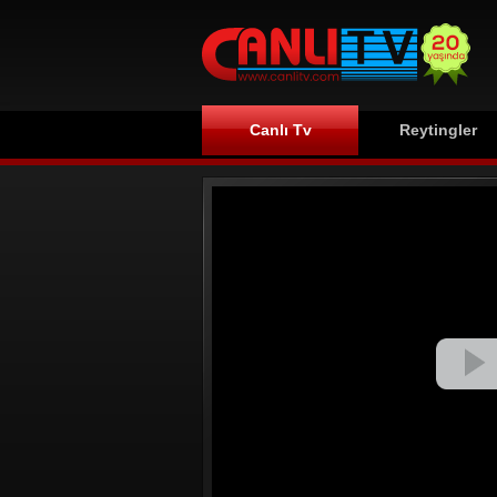
Canlı Tv
Reytingler