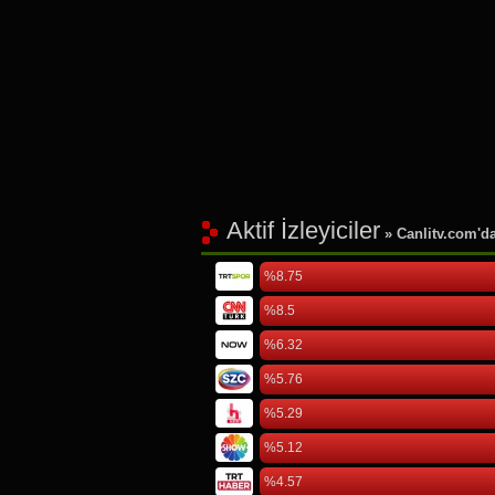
Aktif İzleyiciler
» Canlitv.com'da 
%8.75
%8.5
%6.32
%5.76
%5.29
%5.12
%4.57