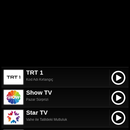
TRT 1
Kod Adı Kırlangıç
Show TV
Pazar Sürprizi
Star TV
Vahe ile Tatildeki Mutluluk