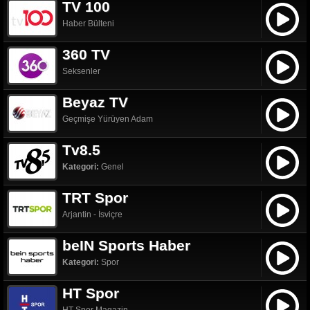
TV 100
Haber Bülteni
360 TV
Seksenler
Beyaz TV
Geçmişe Yürüyen Adam
Tv8.5
Kategori:
Genel
TRT Spor
Arjantin - İsviçre
beIN Sports Haber
Kategori:
Spor
HT Spor