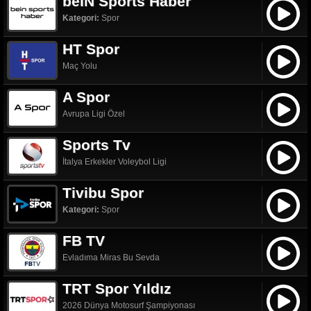
beIN Sports Haber
Kategori:
Spor
HT Spor
Maç Yolu
A Spor
Avrupa Ligi Özel
Sports Tv
İtalya Erkekler Voleybol Ligi
Tivibu Spor
Kategori:
Spor
FB TV
Evladıma Miras Bu Sevda
TRT Spor Yıldız
2026 Dünya Motosurf Şampiyonası