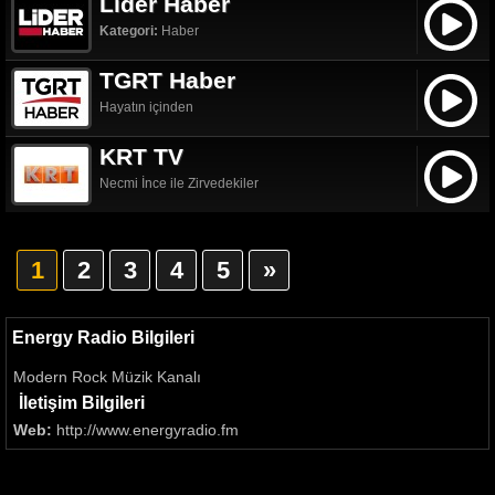
Lider Haber
Kategori:
Haber
TGRT Haber
Hayatın içinden
KRT TV
Necmi İnce ile Zirvedekiler
1
2
3
4
5
»
Energy Radio Bilgileri
Modern Rock Müzik Kanalı
İletişim Bilgileri
Web:
http://www.energyradio.fm