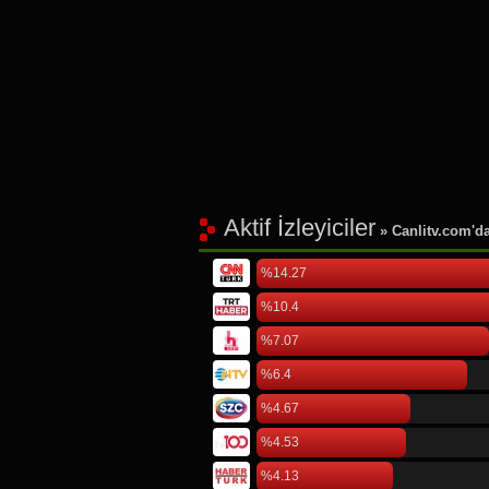
Aktif İzleyiciler
» Canlitv.com'da 
%14.27
%10.4
%7.07
%6.4
%4.67
%4.53
%4.13