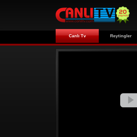
Canlı Tv
Reytingler