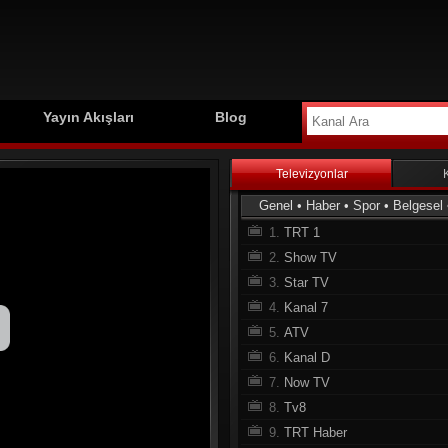
Yayın Akışları
Blog
Televizyonlar
Genel
•
Haber
•
Spor
•
Belgesel
1.
TRT 1
2.
Show TV
3.
Star TV
4.
Kanal 7
5.
ATV
6.
Kanal D
7.
Now TV
8.
Tv8
9.
TRT Haber