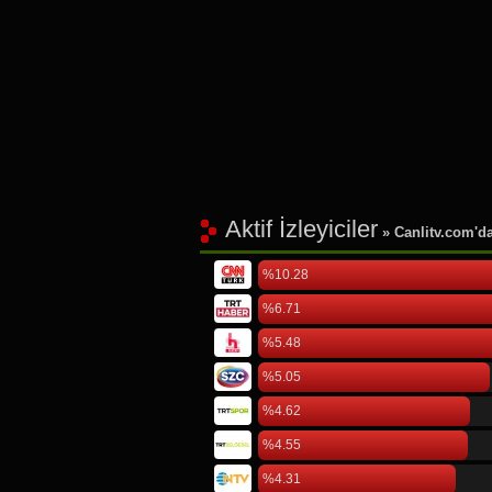
Aktif İzleyiciler
» Canlitv.com'da 
%10.28
%6.71
%5.48
%5.05
%4.62
%4.55
%4.31