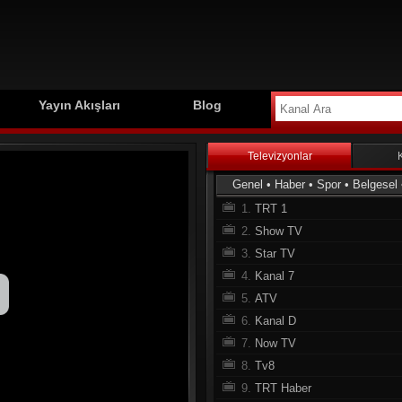
Yayın Akışları
Blog
Televizyonlar
Genel
•
Haber
•
Spor
•
Belgesel
1.
TRT 1
2.
Show TV
3.
Star TV
4.
Kanal 7
5.
ATV
6.
Kanal D
7.
Now TV
8.
Tv8
9.
TRT Haber