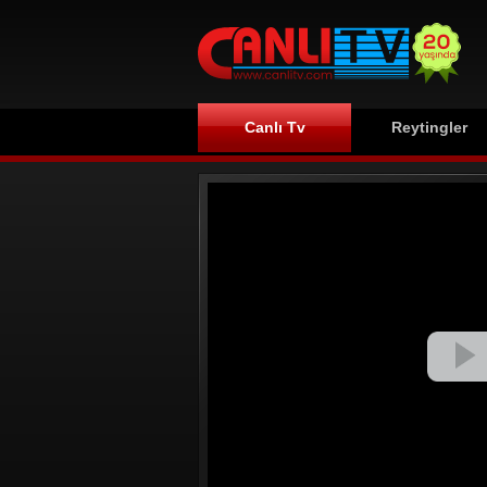
Canlı Tv
Reytingler