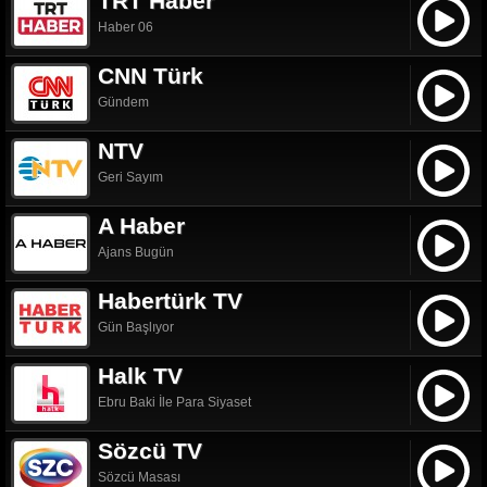
TRT Haber
Haber 06
CNN Türk
Gündem
NTV
Geri Sayım
A Haber
Ajans Bugün
Habertürk TV
Gün Başlıyor
Halk TV
Ebru Baki İle Para Siyaset
Sözcü TV
Sözcü Masası