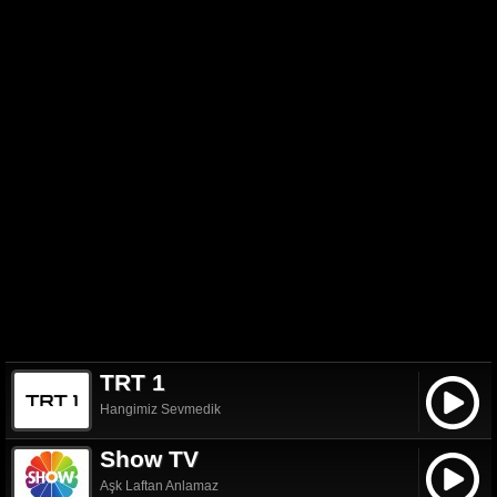
TRT 1
Hangimiz Sevmedik
Show TV
Aşk Laftan Anlamaz