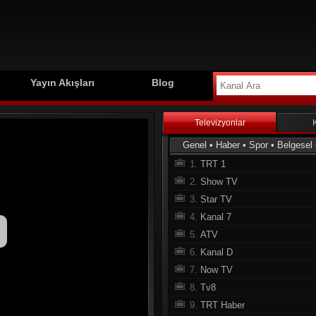
Yayın Akışları
Blog
Televizyonlar
Genel
•
Haber
•
Spor
•
Belgesel
1.
TRT 1
2.
Show TV
3.
Star TV
4.
Kanal 7
5.
ATV
6.
Kanal D
7.
Now TV
8.
Tv8
9.
TRT Haber