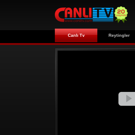
Canlı Tv
Reytingler