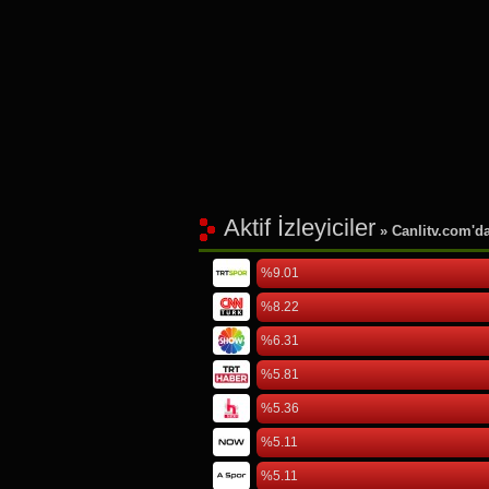
Aktif İzleyiciler
» Canlitv.com'da 
%9.01
%8.22
%6.31
%5.81
%5.36
%5.11
%5.11