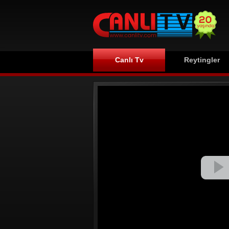
Canlı Tv
Reytingler