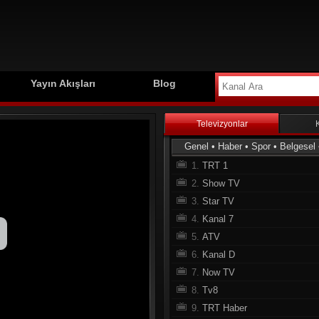
Yayın Akışları
Blog
Televizyonlar
Genel
•
Haber
•
Spor
•
Belgesel
1.
TRT 1
2.
Show TV
3.
Star TV
4.
Kanal 7
5.
ATV
6.
Kanal D
7.
Now TV
8.
Tv8
9.
TRT Haber