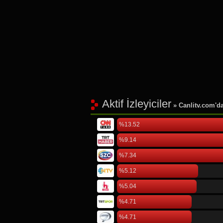
Aktif İzleyiciler
» Canlitv.com'da 
%13.52
%9.14
%7.34
%5.12
%5.04
%4.71
%4.71