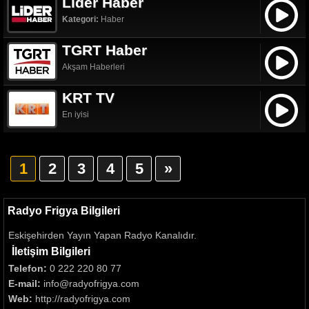
Lider Haber
Kategori:
Haber
TGRT Haber
Akşam Haberleri
KRT TV
En iyisi
1
2
3
4
5
»
Radyo Frigya Bilgileri
Eskişehirden Yayın Yapan Radyo Kanalıdır.
İletişim Bilgileri
Telefon:
0 222 220 80 77
E-mail:
info@radyofrigya.com
Web:
http://radyofrigya.com