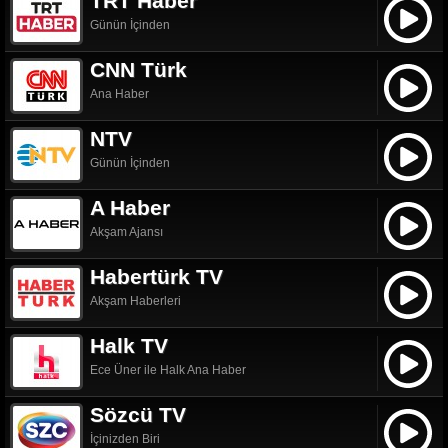
TRT Haber
Günün İçinden
CNN Türk
Ana Haber
NTV
Günün İçinden
A Haber
Akşam Ajansı
Habertürk TV
Akşam Haberleri
Halk TV
Ece Üner ile Halk Ana Haber
Sözcü TV
İçinizden Biri