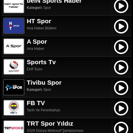
beIN Sports Haber
Kategori:
Spor
HT Spor
Ana Haber Bülteni
A Spor
Ana Haber
Sports Tv
EHF Euro
Tivibu Spor
Kategori:
Spor
FB TV
Tarih Ve Fenerbahçe
TRT Spor Yıldız
2026 Dünya Motosurf Şampiyonası