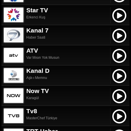
Star TV
Erkenci Kuş
Kanal 7
Haber Saati
ATV
Var Mısın Yok Musun
Kanal D
Aşk-ı Memnu
Now TV
Karagül
Tv8
MasterChef Türkiye