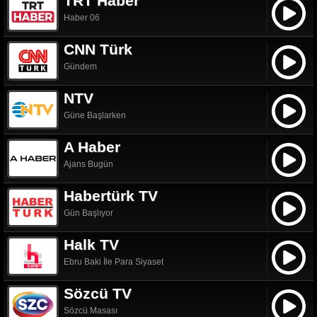
TRT Haber
Haber 06
CNN Türk
Gündem
NTV
Güne Başlarken
A Haber
Ajans Bugün
Habertürk TV
Gün Başlıyor
Halk TV
Ebru Baki İle Para Siyaset
Sözcü TV
Sözcü Masası