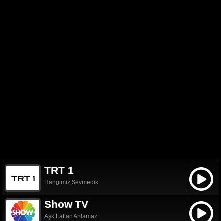
TRT 1
Hangimiz Sevmedik
Show TV
Aşk Laftan Anlamaz