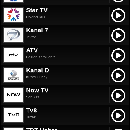
Star TV
Erkenci Kuş
Kanal 7
Tekrar
ATV
Gözleri KaraDeniz
Kanal D
Kuzey Güney
Now TV
Son Yaz
Tv8
Tuzak