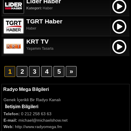
Lider Haber
Kategori:
Haber
TGRT Haber
Haber
KRT TV
Yaşamını Tasarla
1
2
3
4
5
»
Radyo Mega Bilgileri
Genek İçerikli Bir Radyo Kanalı
İletişim Bilgileri
Telefon:
0 212 258 63 63
E-mail:
michael@michaelshow.net
Web:
http://www.radyomega.fm