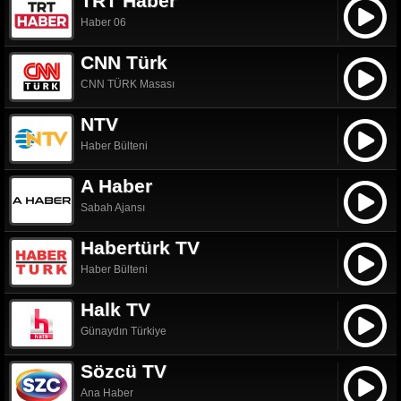
TRT Haber
Haber 06
CNN Türk
CNN TÜRK Masası
NTV
Haber Bülteni
A Haber
Sabah Ajansı
Habertürk TV
Haber Bülteni
Halk TV
Günaydın Türkiye
Sözcü TV
Ana Haber