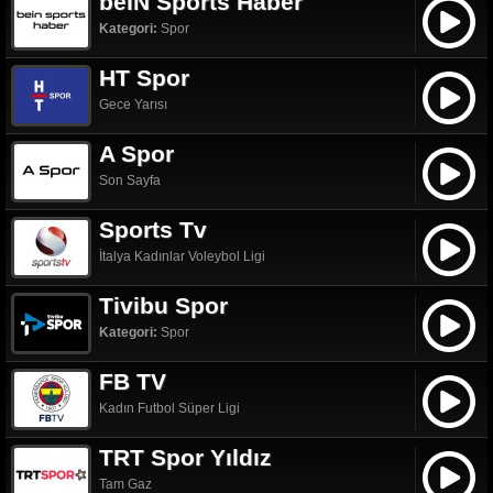
beIN Sports Haber
Kategori:
Spor
HT Spor
Gece Yarısı
A Spor
Son Sayfa
Sports Tv
İtalya Kadınlar Voleybol Ligi
Tivibu Spor
Kategori:
Spor
FB TV
Kadın Futbol Süper Ligi
TRT Spor Yıldız
Tam Gaz