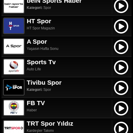
beIN Sports Haber
Kategori:
Spor
HT Spor
HT Spor Magazin
A Spor
Yaşasın Hafta Sonu
Sports Tv
Auto Life
Tivibu Spor
Kategori:
Spor
FB TV
Haber
TRT Spor Yıldız
Kardeşler Takımı