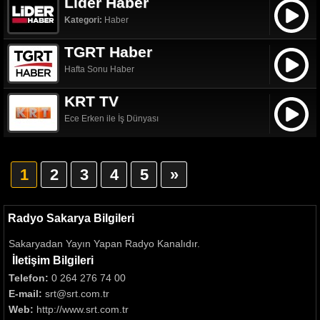
Lider Haber
Kategori:
Haber
TGRT Haber
Hafta Sonu Haber
KRT TV
Ece Erken ile İş Dünyası
1
2
3
4
5
»
Radyo Sakarya Bilgileri
Sakaryadan Yayın Yapan Radyo Kanalıdır.
İletişim Bilgileri
Telefon:
0 264 276 74 00
E-mail:
srt@srt.com.tr
Web:
http://www.srt.com.tr