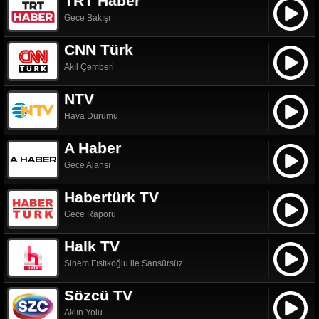
TRT Haber
Gece Bakışı
CNN Türk
Akıl Çemberi
NTV
Hava Durumu
A Haber
Gece Ajansı
Habertürk TV
Gece Raporu
Halk TV
Sinem Fıstıkoğlu ile Sansürsüz
Sözcü TV
Aklın Yolu