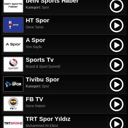
beIN Sports Haber
Kategori:
Spor
HT Spor
Gece Yarısı
A Spor
Son Sayfa
Sports Tv
Brand & Sport Summit
Tivibu Spor
Kategori:
Spor
FB TV
Gece Haberi
TRT Spor Yıldız
Muhammed Ali Etkisi