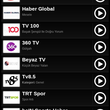
Haber Global
Mesele
TV 100
Başak Şengül Ile Doğru Yorum
360 TV
Gülşah
Beyaz TV
Küçük Beyaz Yalan
Tv8.5
Kategori:
Genel
TRT Spor
Spor Artı