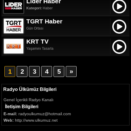
Lider Haber
Kategori:
Haber
TGRT Haber
Gün Ortası
KRT TV
Yaşamını Tasarla
1
2
3
4
5
»
Radyo Ülkümüz Bilgileri
Genel İçerikli Radyo Kanalı
İletişim Bilgileri
E-mail:
radyoulkumuz@hotmail.com
Web:
http://www.ulkumuz.net