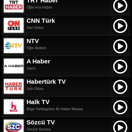
TRT Haber
Öğle Ana Haber
CNN Türk
Gün Ortası
NTV
Öğle Bülteni
A Haber
Ajans
Habertürk TV
Gün Ortası
Halk TV
Bilge Yurtdagülen İle Haber Masası
Sözcü TV
Öncesi Sonrası