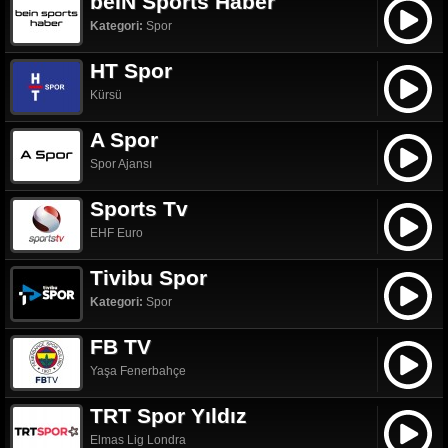
beIN Sports Haber
Kategori:
Spor
HT Spor
Kürsü
A Spor
Spor Ajansı
Sports Tv
EHF Euro
Tivibu Spor
Kategori:
Spor
FB TV
Yaşa Fenerbahçe
TRT Spor Yıldız
Elmas Lig Londra