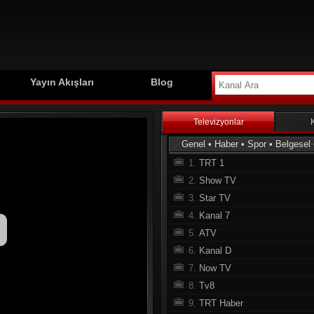
Yayın Akışları
Blog
Televizyonlar
Genel
•
Haber
•
Spor
•
Belgesel
1.
TRT 1
2.
Show TV
3.
Star TV
4.
Kanal 7
5.
ATV
6.
Kanal D
7.
Now TV
8.
Tv8
9.
TRT Haber