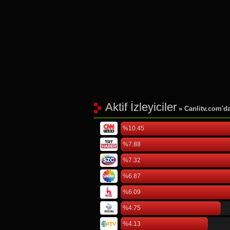
Aktif İzleyiciler
» Canlitv.com'da 
%10.45
%7.88
%7.32
%6.87
%6.09
%4.75
%4.13