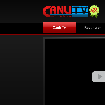
Canlı Tv
Reytingler