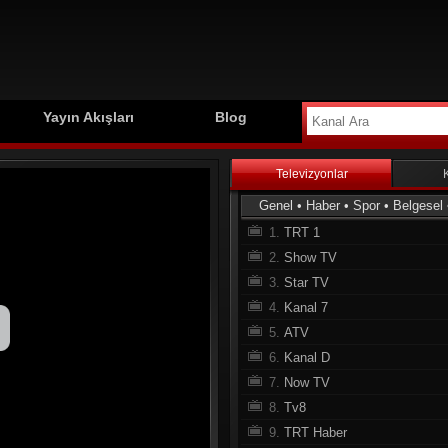
Yayın Akışları
Blog
Televizyonlar
Genel
•
Haber
•
Spor
•
Belgesel
1.
TRT 1
2.
Show TV
3.
Star TV
4.
Kanal 7
5.
ATV
6.
Kanal D
7.
Now TV
8.
Tv8
9.
TRT Haber