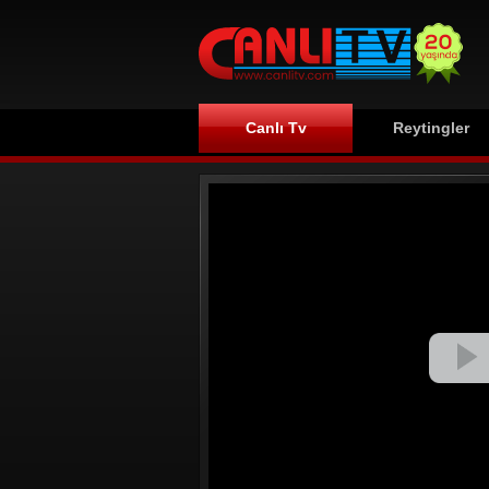
Canlı Tv
Reytingler