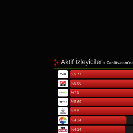
Aktif İzleyiciler
» Canlitv.com'da 
%9.77
%8.06
%7.5
%5.69
%5.5
%4.34
%4.24