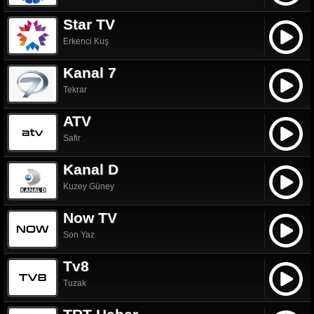
Star TV
Erkenci Kuş
Kanal 7
Tekrar
ATV
Safir
Kanal D
Kuzey Güney
Now TV
Son Yaz
Tv8
Tuzak