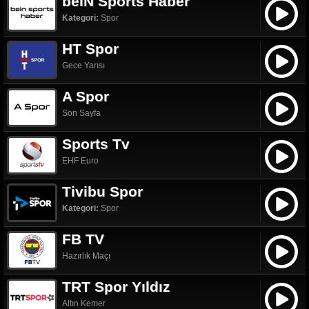
beIN Sports Haber
Kategori:
Spor
HT Spor
Gece Yarısı
A Spor
Son Sayfa
Sports Tv
EHF Euro
Tivibu Spor
Kategori:
Spor
FB TV
Hazırlık Maçı
TRT Spor Yıldız
Altın Kemer