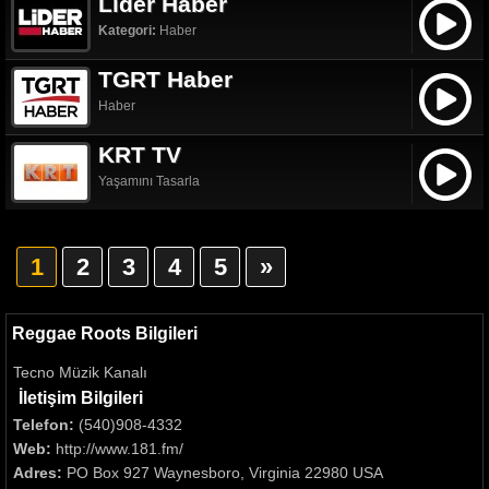
Lider Haber
Kategori:
Haber
TGRT Haber
Haber
KRT TV
Yaşamını Tasarla
1
2
3
4
5
»
Reggae Roots Bilgileri
Tecno Müzik Kanalı
İletişim Bilgileri
Telefon:
(540)908-4332
Web:
http://www.181.fm/
Adres:
PO Box 927 Waynesboro, Virginia 22980 USA