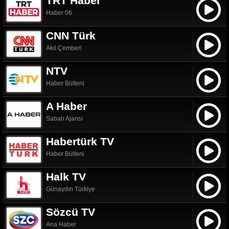
TRT Haber
Haber 06
CNN Türk
Akıl Çemberi
NTV
Haber Bülteni
A Haber
Sabah Ajansı
Habertürk TV
Haber Bülteni
Halk TV
Günaydın Türkiye
Sözcü TV
Ana Haber