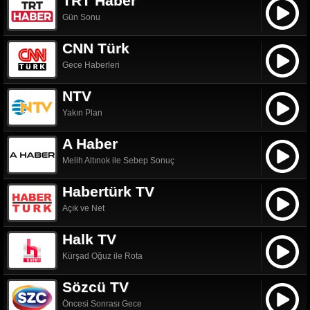
TRT Haber
Gün Sonu
CNN Türk
Gece Haberleri
NTV
Yakın Plan
A Haber
Melih Altınok ile Sebep Sonuç
Habertürk TV
Açık ve Net
Halk TV
Kürşad Oğuz ile Rota
Sözcü TV
Öncesi Sonrası Gece