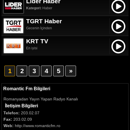
Lider Haber
Kategori:
Haber
TGRT Haber
Gecenin İçinden
KRT TV
En iyisi
1
2
3
4
5
»
Romantic Fm Bilgileri
Romanyadan Yayın Yapan Radyo Kanalı
İletişim Bilgileri
Telefon:
203.02.07
Fax:
203.02.09
Web:
http://www.romanticfm.ro