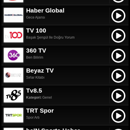
Haber Global
Gece Ajansı
TV 100
Başak Şengül Ile Doğru Yorum
360 TV
Ben Bilirim
Beyaz TV
Sırlar Kitabı
Tv8.5
Kategori:
Genel
TRT Spor
Spor Artı