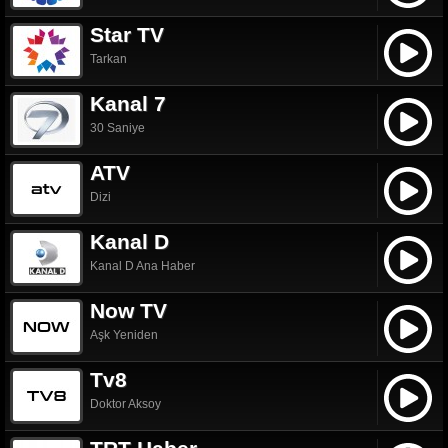
Star TV
Tarkan
Kanal 7
30 Saniye
ATV
Dizi
Kanal D
Kanal D Ana Haber
Now TV
Aşk Yeniden
Tv8
Doktor Aksoy