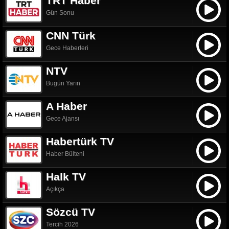
TRT Haber
Gün Sonu
CNN Türk
Gece Haberleri
NTV
Bugün Yarın
A Haber
Gece Ajansı
Habertürk TV
Haber Bülteni
Halk TV
Açıkça
Sözcü TV
Tercih 2026