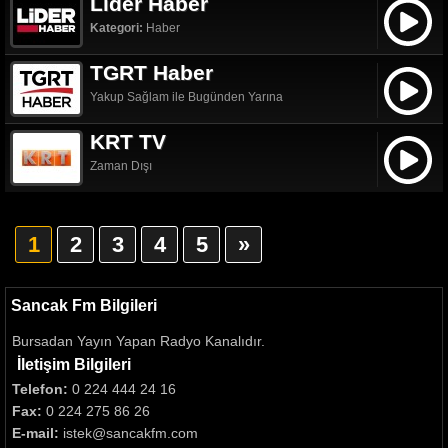
Lider Haber
Kategori:
Haber
TGRT Haber
Yakup Sağlam ile Bugünden Yarına
KRT TV
Zaman Dışı
1
2
3
4
5
»
Sancak Fm Bilgileri
Bursadan Yayın Yapan Radyo Kanalıdır.
İletişim Bilgileri
Telefon:
0 224 444 24 16
Fax:
0 224 275 86 26
E-mail:
istek@sancakfm.com