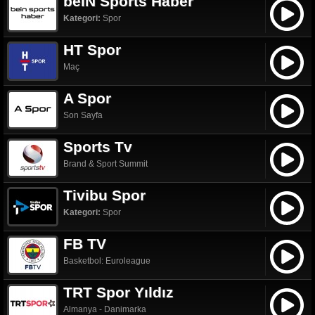
beIN Sports Haber
Kategori:
Spor
HT Spor
Maç
A Spor
Son Sayfa
Sports Tv
Brand & Sport Summit
Tivibu Spor
Kategori:
Spor
FB TV
Basketbol: Euroleague
TRT Spor Yıldız
Almanya - Danimarka